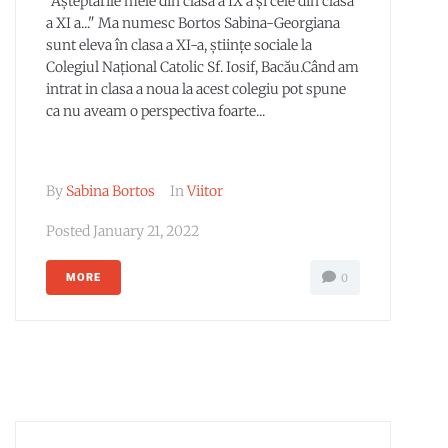
"Așteptările mele din clasa a IX a și cele din clasa
a XI a..." Ma numesc Bortos Sabina-Georgiana
sunt eleva în clasa a XI-a, științe sociale la
Colegiul Național Catolic Sf. Iosif, Bacău.Când am
intrat in clasa a noua la acest colegiu pot spune
ca nu aveam o perspectiva foarte...
By
Sabina Bortos
In
Viitor
Posted
January 21, 2022
MORE
0