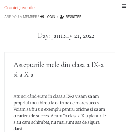
Cronici Juvenile
ARE YOU A MEMBER?
LOGIN
/
REGISTER
Day:
January 21, 2022
Asteptarile mele din clasa a IX-a
si a X a
Atunci când eram în clasa a IX-a visam sa am
propriul meu birou la o firma de mare succes.
Voiam sa fiu un exemplu pentru oricine și sa am
o cariera de succes. Acum în clasa a X-a planurile
s au cam schimbat, nu mai sunt asa de sigura
dacă...