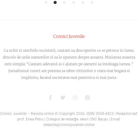
1
2
3
4
5
6
Cronici Juvenile
Ca ochii si urechiile societatii, cautam sa descoperim ce se petrece in lume,
dincolo de usile oamenilor si sa le spunem despre aceasta. Misiunea noastra
este simpla: “Cautam adevarul si-i ajutam pe oameni sa inteleaga lumea .”
Jurnalismul corect are puterea sa ofere cititorilor o viata mai bogata si
implinita, facand societatea mai puternica si mai justa.
Cronici Juvenile – Revista online © Copyright
2026
. ISSN 3008-4423 | Redactor-sef:
prof. Enea Petru | Colegiul de redacţie: elevii CNC Bacau | Email:
redactie@cronicijuvenile.online