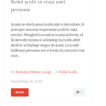
Rolul școlii în viața unei
persoane
Școala ne oferă șansa la educație si dezvoltare, în
principiu asta este importanța școlii în viața
omului. Mergând la școala ai ocazia să înveți, să
îți dezvolți mintea și să înțelegi lucrurile altfel
decât le-ai înțelege singur de acasă. La școală
întâlnești persoane noi si înveți să comunici mai
ușor...
By
Ramona Patrasc Lungu
In
Rolul Scolii
Posted
May 24, 2022
MORE
0