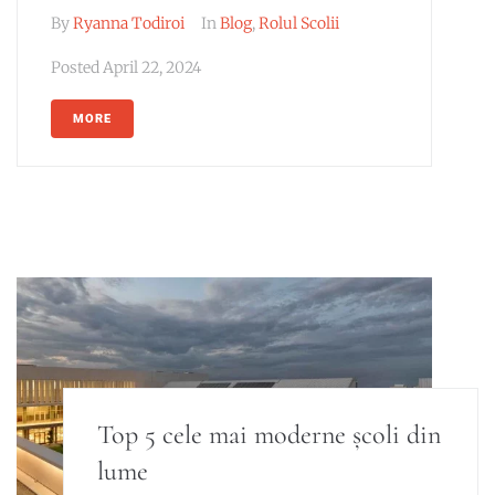
By
Ryanna Todiroi
In
Blog
,
Rolul Scolii
Posted
April 22, 2024
MORE
Top 5 cele mai moderne școli din
lume