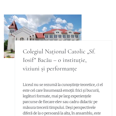
Colegiul Național Catolic „Sf.
Iosif” Bacău – o instituție,
viziuni și performanțe
Liceul nu se rezumă la cunoștințe teoretice, ci el
este cel care însumează emoții: frici și bucurii,
legături formate, mai pe larg experiențele
parcurse de fiecare elev sau cadru didactic pe
măsura trecerii timpului. Deși perspectivele
diferă de la o persoană la alta, în ansamblu, este