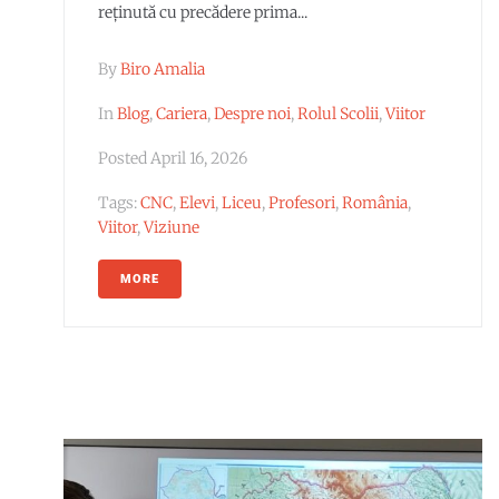
reținută cu precădere prima...
By
Biro Amalia
In
Blog
,
Cariera
,
Despre noi
,
Rolul Scolii
,
Viitor
Posted
April 16, 2026
Tags:
CNC
,
Elevi
,
Liceu
,
Profesori
,
România
,
Viitor
,
Viziune
MORE