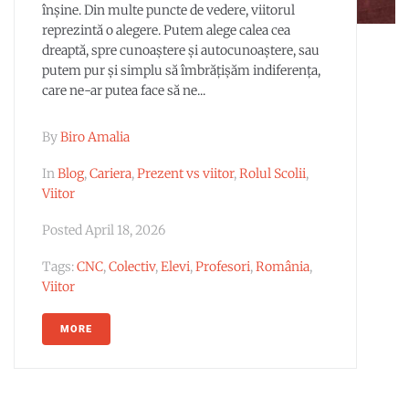
înșine. Din multe puncte de vedere, viitorul
reprezintă o alegere. Putem alege calea cea
dreaptă, spre cunoaștere și autocunoaștere, sau
putem pur și simplu să îmbrățișăm indiferența,
care ne-ar putea face să ne...
By
Biro Amalia
In
Blog
,
Cariera
,
Prezent vs viitor
,
Rolul Scolii
,
Viitor
Posted
April 18, 2026
Tags:
CNC
,
Colectiv
,
Elevi
,
Profesori
,
România
,
Viitor
MORE