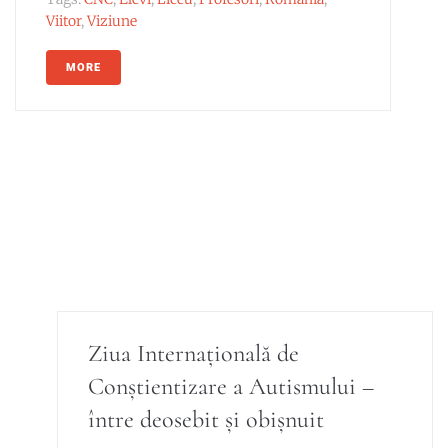
Viitor
,
Viziune
MORE
Ziua Internațională de
Conștientizare a Autismului –
între deosebit și obișnuit