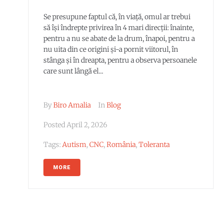
Se presupune faptul că, în viață, omul ar trebui
să își îndrepte privirea în 4 mari direcții: înainte,
pentru a nu se abate de la drum, înapoi, pentru a
nu uita din ce origini și-a pornit viitorul, în
stânga și în dreapta, pentru a observa persoanele
care sunt lângă el...
By
Biro Amalia
In
Blog
Posted
April 2, 2026
Tags:
Autism
,
CNC
,
România
,
Toleranta
MORE