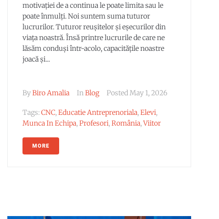
motivației de a continua le poate limita sau le
poate înmulți. Noi suntem suma tuturor
lucrurilor. Tuturor reușitelor și eșecurilor din
viața noastră. Însă printre lucrurile de care ne
lăsăm conduși într-acolo, capacitățile noastre
joacă și...
By
Biro Amalia
In
Blog
Posted
May 1, 2026
Tags:
CNC
,
Educatie Antreprenoriala
,
Elevi
,
Munca In Echipa
,
Profesori
,
România
,
Viitor
MORE