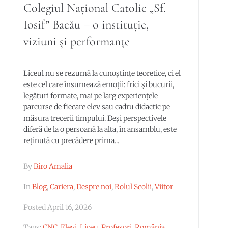
Colegiul Național Catolic „Sf.
Iosif” Bacău – o instituție,
viziuni și performanțe
Liceul nu se rezumă la cunoștințe teoretice, ci el
este cel care însumează emoții: frici și bucurii,
legături formate, mai pe larg experiențele
parcurse de fiecare elev sau cadru didactic pe
măsura trecerii timpului. Deși perspectivele
diferă de la o persoană la alta, în ansamblu, este
reținută cu precădere prima...
By
Biro Amalia
In
Blog
,
Cariera
,
Despre noi
,
Rolul Scolii
,
Viitor
Posted
April 16, 2026
Tags:
CNC
,
Elevi
,
Liceu
,
Profesori
,
România
,