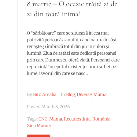
8 martie – O ocazie trăită zi de
zi din toată inima!
O “sărbătoare” care se situează în cea mai
potrivită perioadă a anului, când natura însăși
renaște și îmbracă totul din jur în culori și
lumină. Ziua de astăzi este dedicată persoanei
prin care Dumnezeu oferă viață. Persoanei care
reprezintă începutul existenței unui suflet pe
lume, izvorul din care se nasc...
By
Biro Amalia
In
Blog
,
Diverse
,
Mama
Posted
March 8, 2026
Tags:
CNC
,
Mama
,
Recunostinta
,
România
,
Ziua Mamei