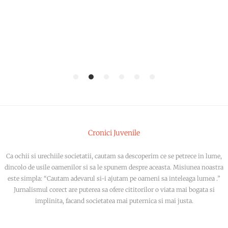
1
2
3
4
5
6
Cronici Juvenile
Ca ochii si urechiile societatii, cautam sa descoperim ce se petrece in lume,
dincolo de usile oamenilor si sa le spunem despre aceasta. Misiunea noastra
este simpla: “Cautam adevarul si-i ajutam pe oameni sa inteleaga lumea .”
Jurnalismul corect are puterea sa ofere cititorilor o viata mai bogata si
implinita, facand societatea mai puternica si mai justa.