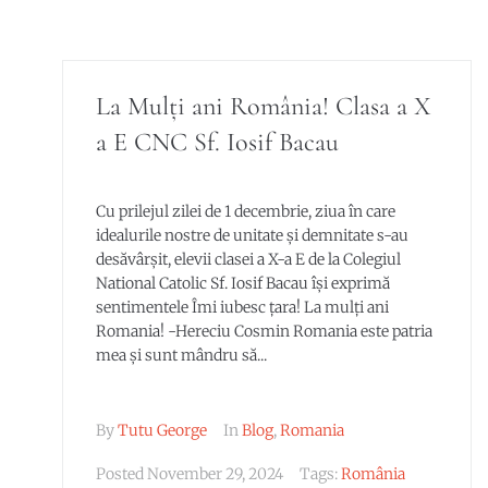
La Mulți ani România! Clasa a X
a E CNC Sf. Iosif Bacau
Cu prilejul zilei de 1 decembrie, ziua în care
idealurile nostre de unitate și demnitate s-au
desăvârșit, elevii clasei a X-a E de la Colegiul
National Catolic Sf. Iosif Bacau își exprimă
sentimentele Îmi iubesc țara! La mulți ani
Romania! -Hereciu Cosmin Romania este patria
mea și sunt mândru să...
By
Tutu George
In
Blog
,
Romania
Posted
November 29, 2024
Tags:
România