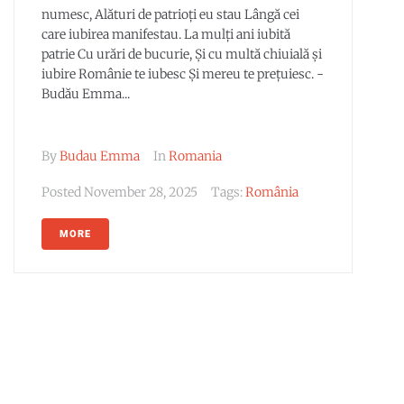
numesc, Alături de patrioți eu stau Lângă cei
care iubirea manifestau. La mulți ani iubită
patrie Cu urări de bucurie, Și cu multă chiuială și
iubire Românie te iubesc Și mereu te prețuiesc. -
Budău Emma...
By
Budau Emma
In
Romania
Posted
November 28, 2025
Tags:
România
MORE