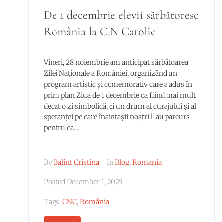
De 1 decembrie elevii sărbătoresc
România la C.N Catolic
Vineri, 28 noiembrie am anticipat sărbătoarea
Zilei Naționale a României, organizând un
program artistic și comemorativ care a adus în
prim plan Ziua de 1 decembrie ca fiind mai mult
decat o zi simbolică, ci un drum al curajului și al
speranței pe care înaintașii noștri l-au parcurs
pentru ca...
By
Balint Cristina
In
Blog
,
Romania
Posted
December 1, 2025
Tags:
CNC
,
România