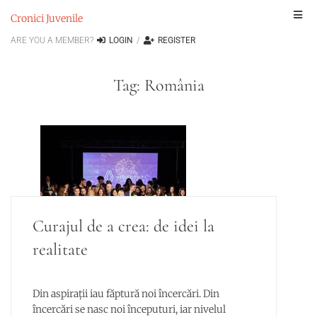
Cronici Juvenile
ARE YOU A MEMBER?
LOGIN
/
REGISTER
Tag:
România
Curajul de a crea: de idei la
realitate
Din aspirații iau făptură noi încercări. Din
încercări se nasc noi începuturi, iar nivelul