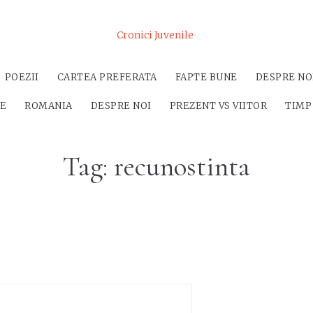
Cronici Juvenile
POEZII
CARTEA PREFERATA
FAPTE BUNE
DESPRE NO
SE
ROMANIA
DESPRE NOI
PREZENT VS VIITOR
TIMP
Tag:
recunostinta