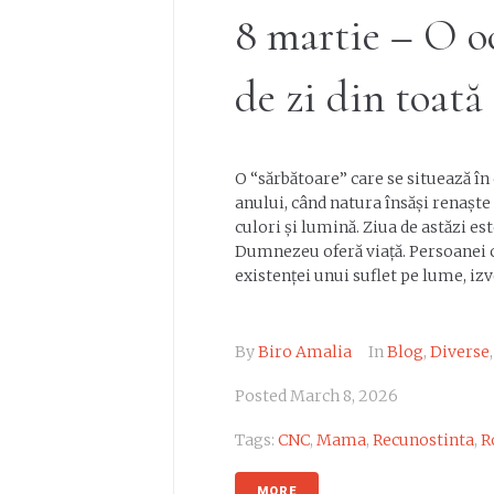
8 martie – O oc
de zi din toată
O “sărbătoare” care se situează în
anului, când natura însăși renaște 
culori și lumină. Ziua de astăzi es
Dumnezeu oferă viață. Persoanei 
existenței unui suflet pe lume, izvo
By
Biro Amalia
In
Blog
,
Diverse
Posted
March 8, 2026
Tags:
CNC
,
Mama
,
Recunostinta
,
R
MORE