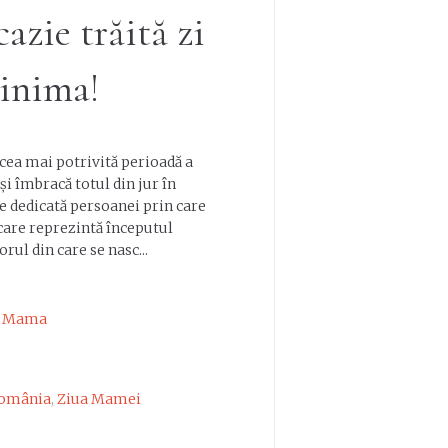
azie trăită zi
 inima!
 cea mai potrivită perioadă a
și îmbracă totul din jur în
te dedicată persoanei prin care
care reprezintă începutul
rul din care se nasc...
,
Mama
omânia
,
Ziua Mamei