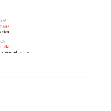
2026
malia
e viitor
2026
malia
e a Autismului – între