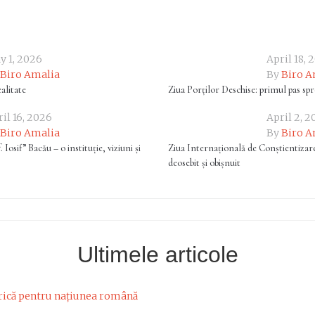
y 1, 2026
April 18, 
Biro Amalia
By
Biro A
ealitate
Ziua Porților Deschise: primul pas spr
il 16, 2026
April 2, 
Biro Amalia
By
Biro A
Iosif” Bacău – o instituție, viziuni și
Ziua Internațională de Conștientizar
deosebit și obișnuit
Ultimele articole