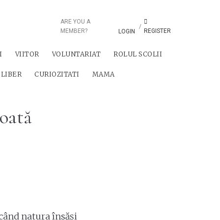
ARE YOU A
/
MEMBER?
REGISTER
LOGIN
I
VIITOR
VOLUNTARIAT
ROLUL SCOLII
 LIBER
CURIOZITATI
MAMA
toată
 când natura însăși