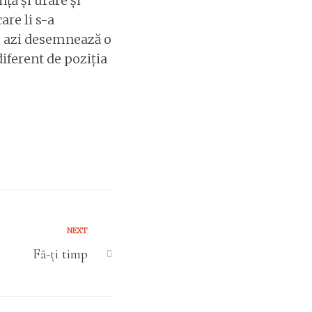
ță și urare și
are li s-a
de azi desemnează o
diferent de poziția
NEXT
Fă-ți timp