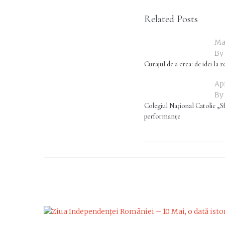
Related Posts
Ma
By
Curajul de a crea: de idei la r
Apr
By
Colegiul Național Catolic „Sf. 
performanțe