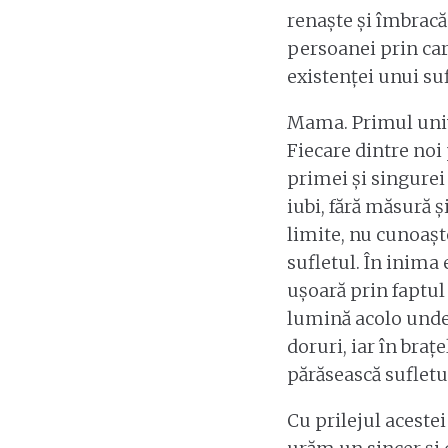
renaște și îmbracă 
persoanei prin ca
existenței unui su
Mama. Primul unive
Fiecare dintre noi
primei și singurei
iubi, fără măsură 
limite, nu cunoaște
sufletul. În inima 
ușoară prin faptu
lumină acolo unde
doruri, iar în brațe
părăsească sufletu
Cu prilejul aceste