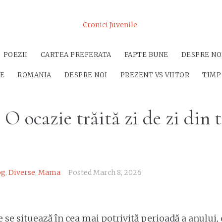
Cronici Juvenile
POEZII
CARTEA PREFERATA
FAPTE BUNE
DESPRE NO
SE
ROMANIA
DESPRE NOI
PREZENT VS VIITOR
TIMP
 O ocazie trăită zi de zi din 
og
,
Diverse
,
Mama
Posted
March 8, 2026
e se situează în cea mai potrivită perioadă a anului,