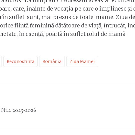
călduros “La mulți ani!”! Adresăm această recunoștin
re, care, înainte de vocația pe care o împlinesc și c
 în suflet, sunt, mai presus de toate, mame. Ziua 
rice ființă feminină dătătoare de viață, întrucât, in
cietate, în esență, poartă în suflet rolul de mamă.
Recunostinta
România
Ziua Mamei
e Nr.2 2025-2026