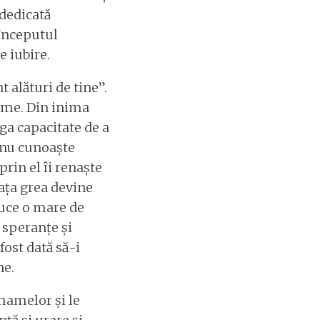
 dedicată
 începutul
e iubire.
 alături de tine”.
lume. Din inima
ga capacitate de a
 nu cunoaște
prin el îi renaște
iața grea devine
duce o mare de
 speranțe și
 fost dată să-i
ne.
mamelor și le