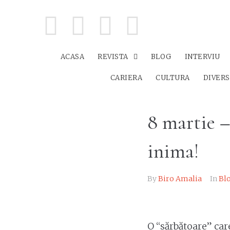
ACASA
REVISTA
BLOG
INTERVIU
CARIERA
CULTURA
DIVER
8 martie –
inima!
By
Biro Amalia
In
Bl
O “sărbătoare” car