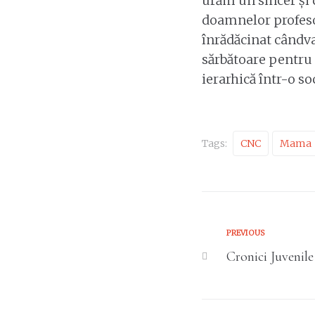
urăm un sincer și 
doamnelor profesoa
înrădăcinat cândva
sărbătoare pentru o
ierarhică într-o so
Tags:
CNC
Mama
PREVIOUS
Cronici Juvenil