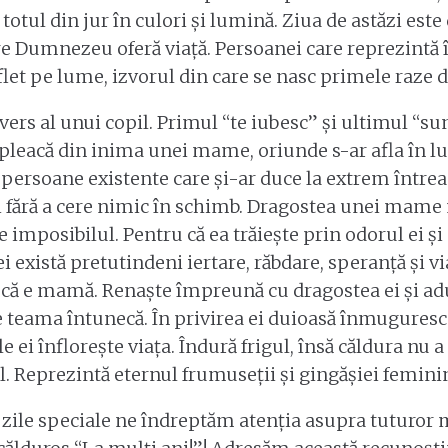
totul din jur în culori și lumină. Ziua de astăzi este
re Dumnezeu oferă viață. Persoanei care reprezintă
flet pe lume, izvorul din care se nasc primele raze d
rs al unui copil. Primul “te iubesc” și ultimul “sunt
 pleacă din inima unei mame, oriunde s-ar afla în 
 persoane existente care și-ar duce la extrem întrea
și fără a cere nimic în schimb. Dragostea unei mame
 imposibilul. Pentru că ea trăiește prin odorul ei și 
ei există pretutindeni iertare, răbdare, speranță și v
l că e mamă. Renaște împreună cu dragostea ei și a
 teama întunecă. În privirea ei duioasă înmuguresc
le ei înflorește viața. Îndură frigul, însă căldura nu a
l. Reprezintă eternul frumuseții și gingășiei femini
i zile speciale ne îndreptăm atenția asupra tuturor 