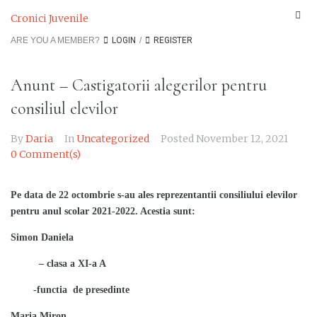
Cronici Juvenile
ARE YOU A MEMBER?
LOGIN
/
REGISTER
Anunt – Castigatorii alegerilor pentru
consiliul elevilor
By
Daria
In
Uncategorized
Posted
November 12, 2021
0 Comment(s)
Pe data de 22 octombrie s-au ales reprezentantii consiliului elevilor
pentru anul scolar 2021-2022. Acestia sunt:
Simon Daniela
– clasa a XI-a A
-functia de presedinte
Maria Miron