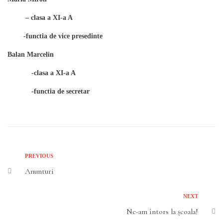
– clasa a XI-a A
-functia de vice presedinte
Balan Marcelin
-clasa a XI-a A
-functia de secretar
PREVIOUS
Anunturi
NEXT
Ne-am întors la școala!