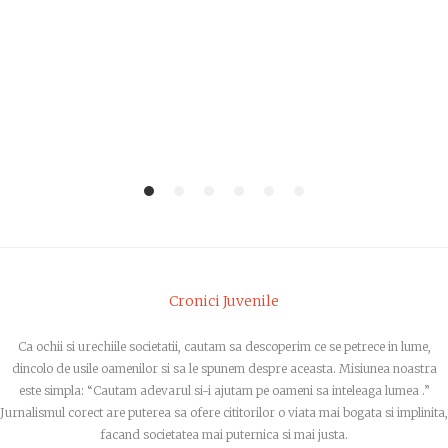
1
2
3
4
5
6
Cronici Juvenile
Ca ochii si urechiile societatii, cautam sa descoperim ce se petrece in lume,
dincolo de usile oamenilor si sa le spunem despre aceasta. Misiunea noastra
este simpla: “Cautam adevarul si-i ajutam pe oameni sa inteleaga lumea .”
Jurnalismul corect are puterea sa ofere cititorilor o viata mai bogata si implinita,
facand societatea mai puternica si mai justa.