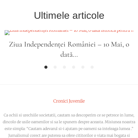
Ultimele articole
Ziua Independenței României – 10 Mai, o
dată...
1
2
3
4
5
6
Cronici Juvenile
Ca ochii si urechiile societatii, cautam sa descoperim ce se petrece in lume,
dincolo de usile oamenilor si sa le spunem despre aceasta. Misiunea noastra
este simpla: “Cautam adevarul si-i ajutam pe oameni sa inteleaga lumea .”
Jurnalismul corect are puterea sa ofere cititorilor o viata mai bogata si