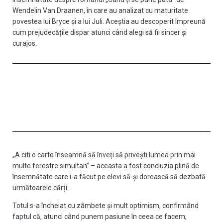
Wendelin Van Draanen, în care au analizat cu maturitate
povestea lui Bryce și a lui Juli. Aceștia au descoperit împreună
cum prejudecățile dispar atunci când alegi să fii sincer și
curajos.
„A citi o carte înseamnă să înveți să privești lumea prin mai
multe ferestre simultan” – aceasta a fost concluzia plină de
însemnătate care i-a făcut pe elevi să-și dorească să dezbată
următoarele cărți.
Totul s-a încheiat cu zâmbete și mult optimism, confirmând
faptul că, atunci când punem pasiune în ceea ce facem,