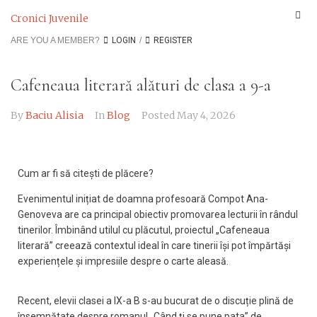
Cronici Juvenile
ARE YOU A MEMBER?
LOGIN
/
REGISTER
Cafeneaua literară alături de clasa a 9-a
By
Baciu Alisia
In
Blog
Posted
May 4, 2026
Cum ar fi să citești de plăcere?
Evenimentul inițiat de doamna profesoară Compot Ana-
Genoveva are ca principal obiectiv promovarea lecturii în rândul
tinerilor. Îmbinând utilul cu plăcutul, proiectul „Cafeneaua
literară” creează contextul ideal în care tinerii își pot împărtăși
experiențele și impresiile despre o carte aleasă.
Recent, elevii clasei a IX-a B s-au bucurat de o discuție plină de
însemnătate despre romanul „Când ți se pune pata” de