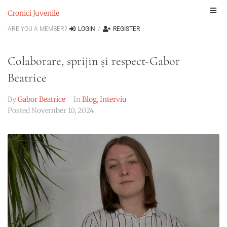
Cronici Juvenile
ARE YOU A MEMBER?
LOGIN
/
REGISTER
Colaborare, sprijin și respect-Gabor
Beatrice
By
Gabor Beatrice
In
Blog
,
Interviu
Posted
November 10, 2024