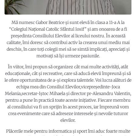
Mă numesc Gabor Beatrice și sunt elevă în clasa a 11-a A la
“Colegiul Național Catolic Sfântul Iosif” și am onoarea de a fi
președinta Consiliului Elevilor al liceului nostru. În această
calitate, îmi doresc să contribui activ la crearea unui mediu mai
deschis, în care toți colegii mei să se simtă implicați, apreciați și
motivați să își urmeze pasiunile.
În viitor, îmi propun să organizez cât mai multe activități, atât
educaționale, cât și recreative, care să aducă elevii împreună și să
le ofere oportunitatea de a-și explora talentele. Voi lucra alături de
echipa mea din Consiliul Elevilor,vicepreședinte-Joca
Melania,secretar-Iștoc Mihaela și director pr-Alexandru Valentin,
pentru a pune în practică toate aceste inițiative. Fiecare membru
al consiliului va fi un sprijin în acest proces, iar împreună vom
crea evenimente care să adreseze interesele și nevoile tuturor
elevilor.
Plăcerile mele pentru informatica și sport îmi aduc foarte multe