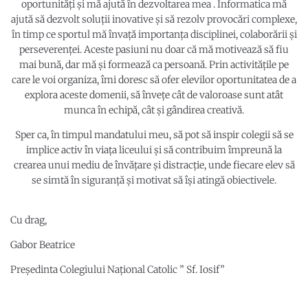
oportunități și mă ajută în dezvoltarea mea . Informatica mă
ajută să dezvolt soluții inovative și să rezolv provocări complexe,
în timp ce sportul mă învață importanța disciplinei, colaborării și
perseverenței. Aceste pasiuni nu doar că mă motivează să fiu
mai bună, dar mă și formează ca persoană. Prin activitățile pe
care le voi organiza, îmi doresc să ofer elevilor oportunitatea de a
explora aceste domenii, să învețe cât de valoroase sunt atât
munca în echipă, cât și gândirea creativă.
Sper ca, în timpul mandatului meu, să pot să inspir colegii să se
implice activ în viața liceului și să contribuim împreună la
crearea unui mediu de învățare și distracție, unde fiecare elev să
se simtă în siguranță și motivat să își atingă obiectivele.
Cu drag,
Gabor Beatrice
Președinta Colegiului Național Catolic ” Sf. Iosif”