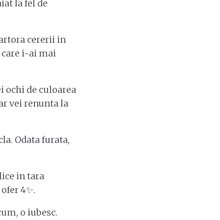
at la fel de
rtora cererii in
e care i-ai mai
ei ochi de culoarea
iar vei renunta la
cla. Odata furata,
ice in tara
 ofer 4✨.
cum, o iubesc.