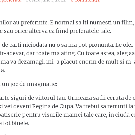
 preferata
Posted
June 3, 2022
0 Comment(s)
lor au preferinte. E normal sa iti numesti un film, 
 sau orice altceva ca fiind preferatele tale.
e de carti niciodata nu o sa ma pot pronunta. Le ofe
r-adevar, dar toate ma ating. Cu toate astea, aleg sa
a ma va dezamagi, mi-a placut enorm de mult si m-a 
a.
a un joc de imaginatie:
oarte siguri de viitorul tau. Urmeaza sa fii ceruta de 
i vei deveni Regina de Cupa. Va trebui sa renunti la 
patiserie pentru visurile mamei tale care, in ciud
e tot binele.