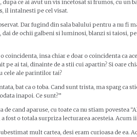
a, dupa ce ai avut un vis incetosat si frumos, cu un bai
 il intalnesti pe cel visat.
servat. Dar fugind din sala balului pentru a nu fi ma
, dai de ochii galbeni si luminosi, blanzi si taiosi, p
 o coincidenta, insa chiar e doar o coincidenta ca ac
t pe ai tai, dinainte de a stii cui apartin? Si oare ch
u cele ale parintilor tai?
ata, bat ca o toba. Cand sunt trista, ma sparg ca sti
iodata inapoi. Ce sunt?”
a de cand aparuse, cu toate ca nu stiam povestea “Al
a fost o totala surpriza lecturarea acesteia. Acum ii
ubestimat mult cartea, desi eram curioasa de ea. A