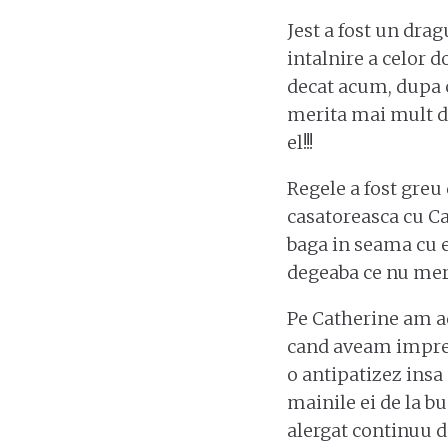
Jest a fost un dra
intalnire a celor d
decat acum, dupa c
merita mai mult dec
el!!!
Regele a fost greu
casatoreasca cu Ca
baga in seama cu e
degeaba ce nu meri
Pe Catherine am ad
cand aveam impresi
o antipatizez insa 
mainile ei de la b
alergat continuu d