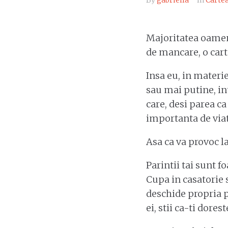
By
gabriella
In
Cartea
Majoritatea oameni
de mancare, o carte
Insa eu, in materi
sau mai putine, int
care, desi parea c
importanta de viat
Asa ca va provoc l
Parintii tai sunt f
Cupa in casatorie s
deschide propria 
ei, stii ca-ti dorest