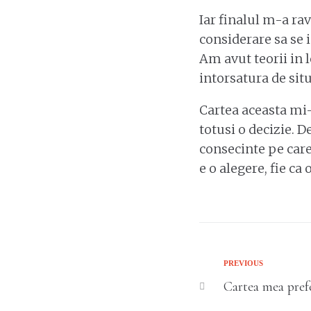
Iar finalul m-a ra
considerare sa se 
Am avut teorii in l
intorsatura de sit
Cartea aceasta mi-
totusi o decizie. D
consecinte pe care
e o alegere, fie ca
Previous
PREVIOUS
Post
Cartea mea pref