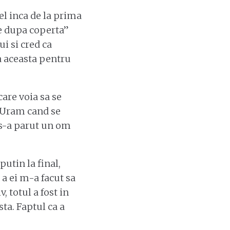
el inca de la prima
rte dupa coperta”
i si cred ca
ea aceasta pentru
are voia sa se
. Uram cand se
 s-a parut un om
utin la final,
a ei m-a facut sa
, totul a fost in
ta. Faptul ca a