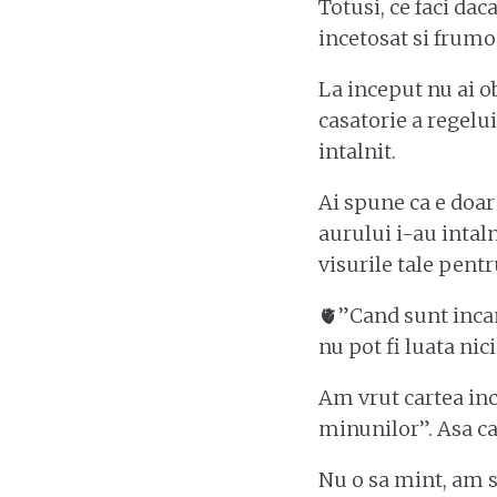
Totusi, ce faci dac
incetosat si frumos,
La inceput nu ai ob
casatorie a regelui
intalnit.
Ai spune ca e doar
aurului i-au intalni
visurile tale pentr
🫀”Cand sunt incant
nu pot fi luata nic
Am vrut cartea inc
minunilor”. Asa ca 
Nu o sa mint, am s