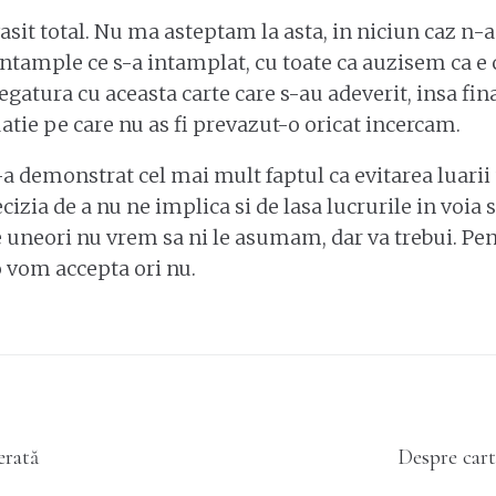
vasit total. Nu ma asteptam la asta, in niciun caz n-
intample ce s-a intamplat, cu toate ca auzisem ca e 
egatura cu aceasta carte care s-au adeverit, insa fina
uatie pe care nu as fi prevazut-o oricat incercam.
a demonstrat cel mai mult faptul ca evitarea luarii 
ecizia de a nu ne implica si de lasa lucrurile in voia 
 uneori nu vrem sa ni le asumam, dar va trebui. Pen
 o vom accepta ori nu.
Next
erată
Despre cart