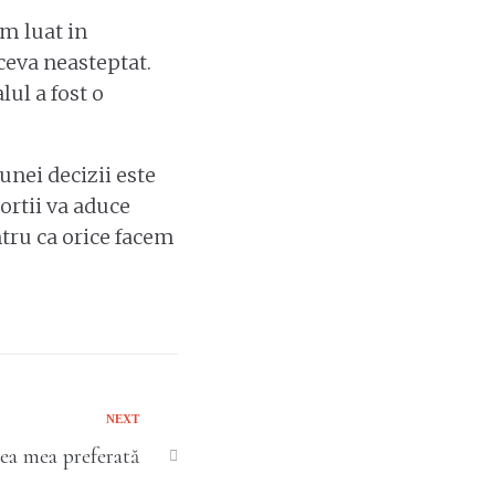
am luat in
ceva neasteptat.
lul a fost o
unei decizii este
sortii va aduce
tru ca orice facem
NEXT
ea mea preferată