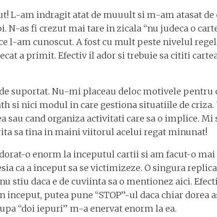
gut! L-am indragit atat de muuult si m-am atasat de 
oi. N-as fi crezut mai tare in zicala “nu judeca o ca
e l-am cunoscut. A fost cu mult peste nivelul regelu
at a primit. Efectiv il ador si trebuie sa cititi cart
 de suportat. Nu-mi placeau deloc motivele pentru c
th si nici modul in care gestiona situatiile de criza
a sau cand organiza activitati care sa o implice. Mi
ta sa tina in maini viitorul acelui regat minunat!
orat-o enorm la inceputul cartii si am facut-o mai p
a ca a inceput sa se victimizeze. O singura replica 
nu stiu daca e de cuviinta sa o mentionez aici. Efectiv
un inceput, putea pune “STOP”-ul daca chiar dorea as
upa “doi iepuri” m-a enervat enorm la ea.