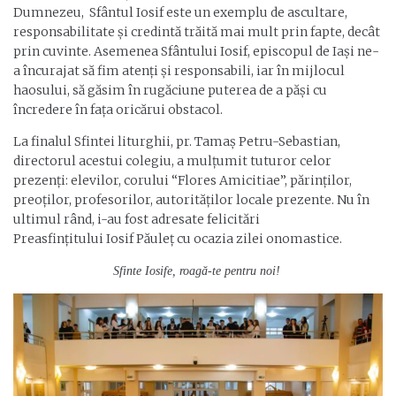
Dumnezeu, Sfântul Iosif este un exemplu de ascultare,
responsabilitate și credintă trăită mai mult prin fapte, decât
prin cuvinte. Asemenea Sfântului Iosif, episcopul de Iași ne-
a încurajat să fim atenți și responsabili, iar în mijlocul
haosului, să găsim în rugăciune puterea de a păși cu
încredere în fața oricărui obstacol.
La finalul Sfintei liturghii, pr. Tamaș Petru-Sebastian,
directorul acestui colegiu, a mulțumit tuturor celor
prezenți: elevilor, corului “Flores Amicitiae”, părinților,
preoților, profesorilor, autorităților locale prezente. Nu în
ultimul rând, i-au fost adresate felicitări
Preasfințitului Iosif Păuleț cu ocazia zilei onomastice.
Sfinte Iosife, roagă-te pentru noi!