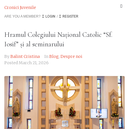
Cronici Juvenile
ARE YOU A MEMBER?
LOGIN
/
REGISTER
Hramul Colegiului Național Catolic “Sf.
Iosif” și al seminarului
By
Balint Cristina
In
Blog
,
Despre noi
Posted
March 21, 2026