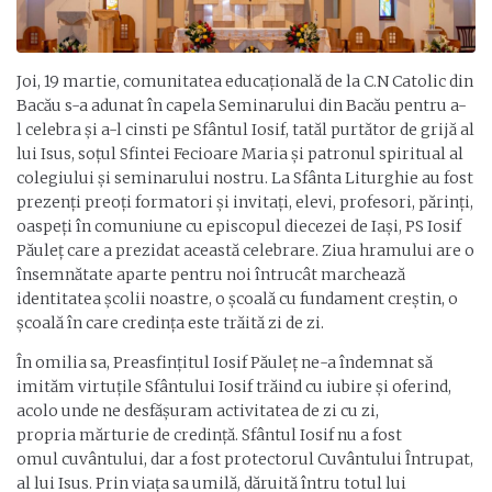
Joi, 19 martie, comunitatea educațională de la C.N Catolic din
Bacău s-a adunat în capela Seminarului din Bacău pentru a-
l celebra și a-l cinsti pe Sfântul Iosif, tatăl purtător de grijă al
lui Isus, soțul Sfintei Fecioare Maria și patronul spiritual al
colegiului și seminarului nostru. La Sfânta Liturghie au fost
prezenți preoți formatori și invitați, elevi, profesori, părinți,
oaspeți în comuniune cu episcopul diecezei de Iași, PS Iosif
Păuleț care a prezidat această celebrare. Ziua hramului are o
însemnătate aparte pentru noi întrucât marchează
identitatea școlii noastre, o școală cu fundament creștin, o
școală în care credința este trăită zi de zi.
În omilia sa, Preasfințitul Iosif Păuleț ne-a îndemnat să
imităm virtuțile Sfântului Iosif trăind cu iubire și oferind,
acolo unde ne desfășuram activitatea de zi cu zi,
propria mărturie de credință. Sfântul Iosif nu a fost
omul cuvântului, dar a fost protectorul Cuvântului Întrupat,
al lui Isus. Prin viața sa umilă, dăruită întru totul lui