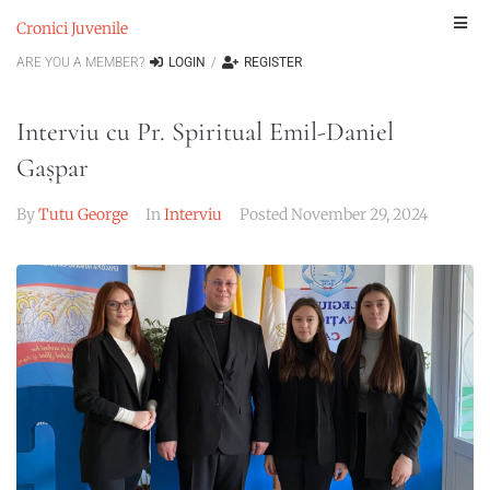
Cronici Juvenile
ARE YOU A MEMBER?
LOGIN
/
REGISTER
Interviu cu Pr. Spiritual Emil-Daniel
Gașpar
By
Tutu George
In
Interviu
Posted
November 29, 2024