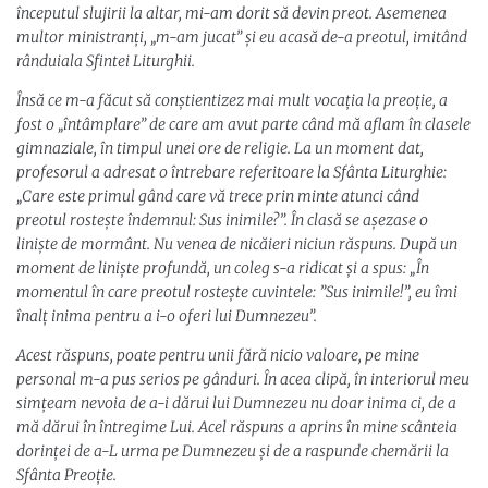
începutul slujirii la altar, mi-am dorit să devin preot. Asemenea
multor ministranți, „m-am jucat” și eu acasă de-a preotul, imitând
rânduiala Sfintei Liturghii.
Însă ce m-a făcut să conștientizez mai mult vocația la preoție, a
fost o „întâmplare” de care am avut parte când mă aflam în clasele
gimnaziale, în timpul unei ore de religie. La un moment dat,
profesorul a adresat o întrebare referitoare la Sfânta Liturghie:
„Care este primul gând care vă trece prin minte atunci când
preotul rostește îndemnul: Sus inimile?”. În clasă se așezase o
liniște de mormânt. Nu venea de nicăieri niciun răspuns. După un
moment de liniște profundă, un coleg s-a ridicat și a spus: „În
momentul în care preotul rostește cuvintele: ”Sus inimile!”, eu îmi
înalț inima pentru a i-o oferi lui Dumnezeu”.
Acest răspuns, poate pentru unii fără nicio valoare, pe mine
personal m-a pus serios pe gânduri. În acea clipă, în interiorul meu
simțeam nevoia de a-i dărui lui Dumnezeu nu doar inima ci, de a
mă dărui în întregime Lui. Acel răspuns a aprins în mine scânteia
dorinței de a-L urma pe Dumnezeu și de a raspunde chemării la
Sfânta Preoție.