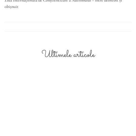
Ziua Internațională de Conștientizare a Autismului – între deosebit și
obișnuit
Ultimele articole