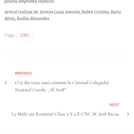
poartă amprenta veșniciei.
Articol realizat de: Jicmon Lucia Antonia, Balint Cristina, Baciu
Alisia, Budău Alexandra.
Tags:
CNC
PREVIOUS
O zi din viața unui căminist la Căminul Colegiului
Național Catolic ,,Sf. Iosif”
NEXT
La Mulți ani România! Clasa a X a E CNC Sf. Iosif Bacau