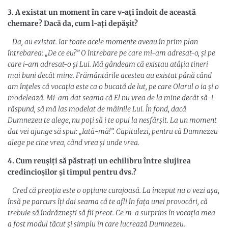
3. A existat un moment în care v-ați îndoit de această
chemare? Dacă da, cum l-ați depășit?
Da, au existat. Iar toate acele momente aveau în prim plan
întrebarea: „De ce eu?” O întrebare pe care mi-am adresat-o, și pe
care i-am adresat-o și Lui. Mă gândeam că existau atâția tineri
mai buni decât mine. Frământările acestea au existat până când
am înțeles că vocația este ca o bucată de lut, pe care Olarul o ia și o
modelează. Mi-am dat seama că El nu vrea de la mine decât să-i
răspund, să mă las modelat de mâinile Lui. În fond, dacă
Dumnezeu te alege, nu poți să i te opui la nesfârșit. La un moment
dat vei ajunge să spui: „Iată-mă!”. Capitulezi, pentru că Dumnezeu
alege pe cine vrea, când vrea și unde vrea.
4. Cum reușiți să păstrați un echilibru între slujirea
credincioșilor și timpul pentru dvs.?
Cred că preoția este o opțiune curajoasă. La început nu o vezi așa,
însă pe parcurs îți dai seama că te afli în fața unei provocări, că
trebuie să îndrăznești să fii preot. Ce m-a surprins în vocația mea
a fost modul tăcut și simplu în care lucrează Dumnezeu.