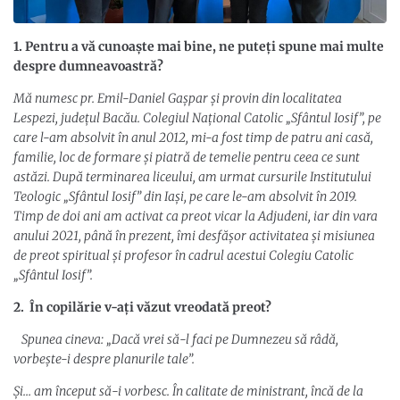
1. Pentru a vă cunoaște mai bine, ne puteți spune mai multe
despre dumneavoastră?
Mă numesc pr. Emil-Daniel Gașpar și provin din localitatea
Lespezi, județul Bacău. Colegiul Național Catolic „Sfântul Iosif”, pe
care l-am absolvit în anul 2012, mi-a fost timp de patru ani casă,
familie, loc de formare și piatră de temelie pentru ceea ce sunt
astăzi. După terminarea liceului, am urmat cursurile Institutului
Teologic „Sfântul Iosif” din Iași, pe care le-am absolvit în 2019.
Timp de doi ani am activat ca preot vicar la Adjudeni, iar din vara
anului 2021, până în prezent, îmi desfășor activitatea și misiunea
de preot spiritual și profesor în cadrul acestui Colegiu Catolic
„Sfântul Iosif”.
2. În copilărie v-ați văzut vreodată preot?
Spunea cineva: „Dacă vrei să-l faci pe Dumnezeu să râdă,
vorbește-i despre planurile tale”.
Și… am început să-i vorbesc. În calitate de ministrant, încă de la