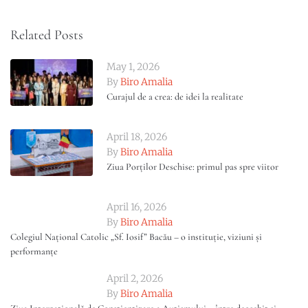
Related Posts
May 1, 2026
By
Biro Amalia
Curajul de a crea: de idei la realitate
April 18, 2026
By
Biro Amalia
Ziua Porților Deschise: primul pas spre viitor
April 16, 2026
By
Biro Amalia
Colegiul Național Catolic „Sf. Iosif” Bacău – o instituție, viziuni și
performanțe
April 2, 2026
By
Biro Amalia