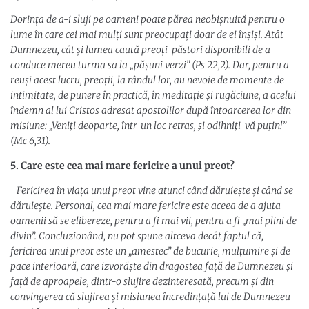
Dorința de a-i sluji pe oameni poate părea neobișnuită pentru o
lume în care cei mai mulți sunt preocupați doar de ei înșiși. Atât
Dumnezeu, cât și lumea caută preoți-păstori disponibili de a
conduce mereu turma sa la „pășuni verzi” (Ps 22,2). Dar, pentru a
reuși acest lucru, preoții, la rândul lor, au nevoie de momente de
intimitate, de punere în practică, în meditație și rugăciune, a acelui
îndemn al lui Cristos adresat apostolilor după întoarcerea lor din
misiune: „Veniţi deoparte, într-un loc retras, şi odihniţi-vă puţin!”
(Mc 6,31).
5. Care este cea mai mare fericire a unui preot?
Fericirea în viața unui preot vine atunci când dăruiește și când se
dăruiește. Personal, cea mai mare fericire este aceea de a ajuta
oamenii să se elibereze, pentru a fi mai vii, pentru a fi „mai plini de
divin”. Concluzionând, nu pot spune altceva decât faptul că,
fericirea unui preot este un „amestec” de bucurie, mulțumire și de
pace interioară, care izvorăște din dragostea față de Dumnezeu și
față de aproapele, dintr-o slujire dezinteresată, precum și din
convingerea că slujirea și misiunea încredințață lui de Dumnezeu