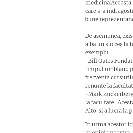
medicina.Aceasta i
care s-a indragost
bune reprezentand
De asemenea, exist
aiba un succes la 
exemplu:
-Bill Gates Fondato
timpul umbland pe 
frecventa cursurile
renunte la facultat
-Mark Zuckerberg,n
la facultate . Aces
Alto si a lucra la
In urma acestor id
In opinia noastra, 