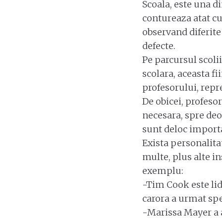
Scoala, este una di
contureaza atat cun
observand diferite 
defecte.
Pe parcursul scoli
scolara, aceasta fi
profesorului, repre
De obicei, profesor
necesara, spre deo
sunt deloc importa
Exista personalitat
multe, plus alte i
exemplu:
-Tim Cook este lide
carora a urmat spe
-Marissa Mayer a a