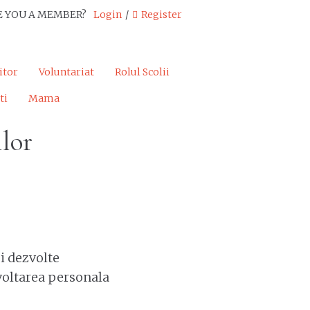
E YOU A MEMBER?
Login
/
Register
itor
Voluntariat
Rolul Scolii
ti
Mama
ilor
i dezvolte
zvoltarea personala