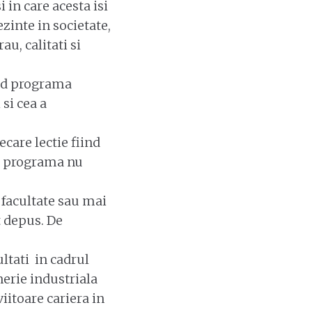
 in care acesta isi
ezinte in societate,
au, calitati si
and programa
 si cea a
ecare lectie fiind
in programa nu
o facultate sau mai
t depus. De
ultati in cadrul
erie industriala
iitoare cariera in