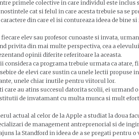
ntre primele colective in care individul este inclus si
ostintele cat si felul in care acesta trebuie sa se pr
caractere din care el isi contureaza ideea de bine si r
i fiecare elev sau profesor cunoaste si invata, urm
ind privita din mai multe perspectiva, cea a elevului
zentand opinii diferite referitoare la aceasta.
ii considera ca programa trebuie urmata ca atare, fi
sebire de elevi care sustin ca unele lectii propuse 
nte, unele chiar inutile pentru viitorul lor.
i care au atins succesul datorita scolii, ei urmand 
nstitutii de invatamant cu multa munca si mult efor
rul actual al celor de la Apple a studiat la doua fac
cializari de management antreprenorial si de ingin
juns la Standford in ideea de a se pregati pentru o v