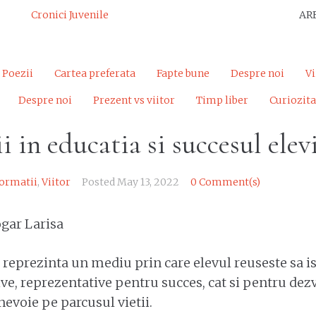
Cronici Juvenile
AR
Poezii
Cartea preferata
Fapte bune
Despre noi
Vi
Despre noi
Prezent vs viitor
Timp liber
Curiozita
i in educatia si succesul elev
formatii
,
Viitor
Posted
May 13, 2022
0 Comment(s)
ogar Larisa
 reprezinta un mediu prin care elevul reuseste sa is
tive, reprezentative pentru succes, cat si pentru de
nevoie pe parcusul vietii.