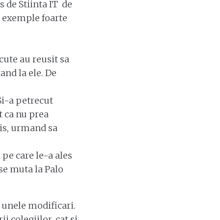
 de Stiinta IT de
d exemple foarte
cute au reusit sa
and la ele. De
Si-a petrecut
t ca nu prea
ris, urmand sa
pe care le-a ales
 se muta la Palo
 unele modificari.
i colegiilor, cat si