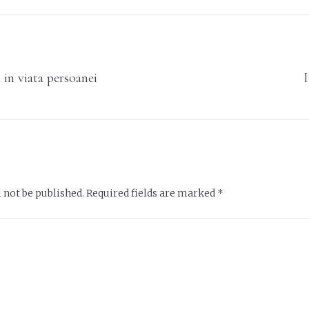
 in viata persoanei
I
 not be published.
Required fields are marked
*