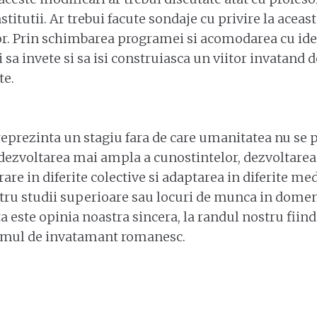
nstitutii. Ar trebui facute sondaje cu privire la aceast
lor. Prin schimbarea programei si acomodarea cu ideil
 sa invete si sa isi construiasca un viitor invatand d
te.
reprezinta un stagiu fara de care umanitatea nu se 
a dezvoltarea mai ampla a cunostintelor, dezvoltarea
re in diferite colective si adaptarea in diferite medi
tru studii superioare sau locuri de munca in domeni
a este opinia noastra sincera, la randul nostru fiind
emul de invatamant romanesc.