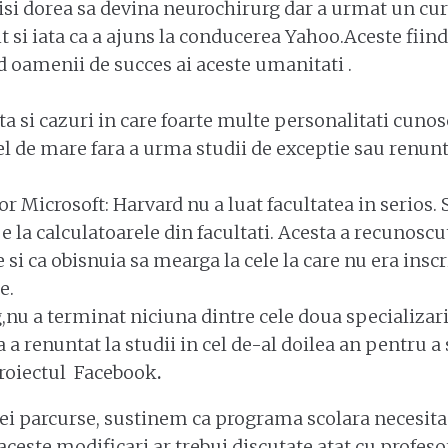
si dorea sa devina neurochirurg dar a urmat un curs
it si iata ca a ajuns la conducerea Yahoo.Aceste fiin
 oamenii de succes ai aceste umanitati .
a si cazuri in care foarte multe personalitati cunos
fel de mare fara a urma studii de exceptie sau renunt
r Microsoft: Harvard nu a luat facultatea in serios. 
la calculatoarele din facultati. Acesta a recunoscu
 si ca obisnuia sa mearga la cele la care nu era insc
e.
u a terminat niciuna dintre cele doua specializari 
ta a renuntat la studii in cel de-al doilea an pentru a
 proiectul Facebook
.
ei parcurse, sustinem ca programa scolara necesita
aceste modificari ar trebui discutate atat cu profesori