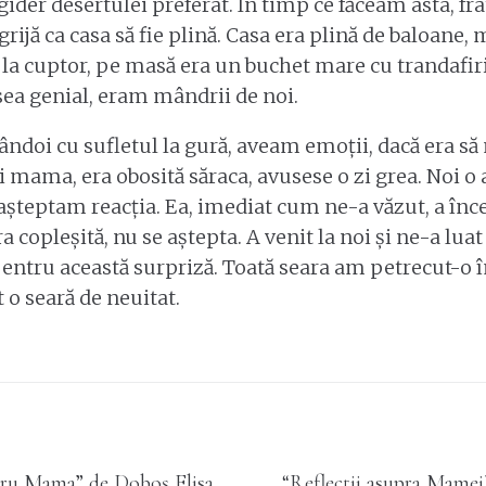
rigider desertulei preferat. În timp ce făceam asta, f
grijă ca casa să fie plină. Casa era plină de baloane, 
la cuptor, pe masă era un buchet mare cu trandafiri r
sea genial, eram mândrii de noi.
doi cu sufletul la gură, aveam emoții, dacă era să 
i mama, era obosită săraca, avusese o zi grea. Noi o
i așteptam reacția. Ea, imediat cum ne-a văzut, a în
a copleșită, nu se aștepta. A venit la noi și ne-a luat
tru această surpriză. Toată seara am petrecut-o
t o seară de neuitat.
Next
tru Mama” de Doboș Elisa
“Reflecții asupra Mamei