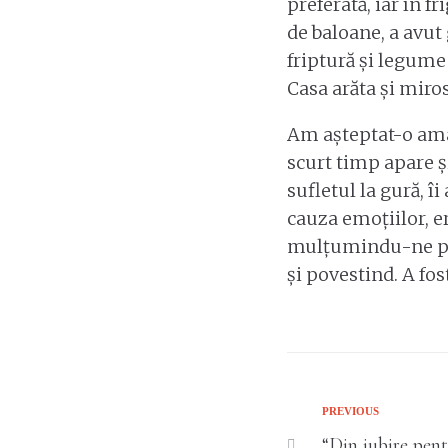
preferată, iar în f
de baloane, a avut 
friptură și legume 
Casa arăta și miro
Am așteptat-o amân
scurt timp apare ș
sufletul la gură, î
cauza emoțiilor, er
mulțumindu-ne pen
și povestind. A fos
Previous
PREVIOUS
Post
“Din iubire pen