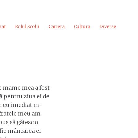
iat
Rolul Scolii
Cariera
Cultura
Diverse
de mame mea a fost
 pentru ziua ei de
ar eu imediat m-
 fratele meu am
pus să gătesc o
 fie mâncarea ei