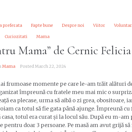
a preferata
Fapte bune
Despre noi
Viitor
Voluntar
Curiozitati
Mama
ntru Mama” de Cernic Felicia
n
Mama
Posted
March 22, 2024
mai frumoase momente pe care le-am trăit alături 
ganizat împreună cu fratele meu mai mic o surpriză
ață ea plecase, urma să aibă o zi grea, obositoare, i
voiam ca totul să fie gata până ajunge. Împreună cu
ă casa, totul era curat și la locul său. După eu m-am 
e pentru doar 3 persoane. Pe masă am avut grijă să