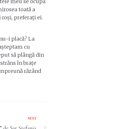
ratele meu se ocupa
mirosea toată a
oși, preferați ei.
nu-i placă? La
 așteptam cu
ceput să plângă din
 străns în brațe
 împreună răzând
NEXT
” de Sar Ștefania