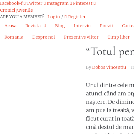
Facebook-f
Twitter
Instagram
Pinterest
Cronici Juvenile
ARE YOU A MEMBER?
Login
/
Register
Acasa
Revista
Blog
Interviu
Poezii
Carte
Romania
Despre noi
Prezent vs viitor
Timp liber
“Totul pe
By
Dobos Vincentiu
I
Unul dintre cele 
atunci când am or
naștere. De dimine
am pus la treabă, 
făcut curat in toat
cină destul de mar