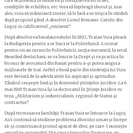
care acţionează la lansarea şi menţinerea lui în aer,
condiţiile de echilibru, etc. Voia să înţeleagă zborul şi, mai
ales, voia să mânuiască zmeie, să le facă a se mişca în văzduh
după propriul gând. A absolvit Liceul Romano-Catolic din
Lugoj cu calificativul „eminent”.
După absolvirea bacalaureatului în 1892, Traian Vuia pleacă
la Budapesta pentru a se înscrie la Politehnică. A urmat
pentru un an cursurile Politehnicii, secţia mecanică, la seral.
Neavând destui bani, se va înscrie la Drept şi va practica în
birouri de avocatură din Banat pentru a-şi putea asigura
mijloacele de trai. Astfel o bună parte din studenţia lui Vuia
este deviată de la adevăratele lui aspiraţii şi aptitudini.
Tânărul reuşeşte însă şi în domeniul ştiinţelor juridice. La 6
mai 1901 Traian Vuia îşi ia doctoratul în Ştiinţe Juridice cu
teza: „Militarism şi industrialism, regimul de Status şi
contractus”.
După terminarea facultăţii Traian Vuia se întoarce la Lugoj.
Aici continuă să studieze problema zborului uman şi începe
să-şi construiască primul aparat de zbor, pe care-l numeşte
aeroplan-automobil. Din cauza lipsurilor financiare, nu