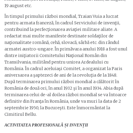
19 august etc.
În timpul primului război mondial, Traian Vuia a lucrat
pentru armata franceză, în cadrul Serviciului de invenţii,
contribuind la perfecţionarea aviaţiei militare aliate. A
redactat mai multe manifeste destinate soldaţilor de
naţionalitate română, cehă, slovacă, sârbă etc. din rândul
armatei austro-ungare. În primăvara anului 1918 a fost unul
dintre iniţiatorii Comitetului Naţional Român din
Transilvania, militând pentru unirea Ardealului cu
România. În cadrul aceluiaşi Comitet, a organizat la Paris
aniversarea a şaptezeci de ani de la revoluţia de la 1848.
După terminarea primului război mondial a călătorit în
România de două ori, în anul 1932 şi în anul 1934. Abia după
terminarea celui de-al doilea război mondial se va întoarce
definitiv din Franţa în România, unde va muri la data de 2
septembrie 1950, la Bucureşti. Este înmormântat la
Cimitirul Bellu.
ACTIVITATEA PROFESIONALĂ ȘI INVENȚII