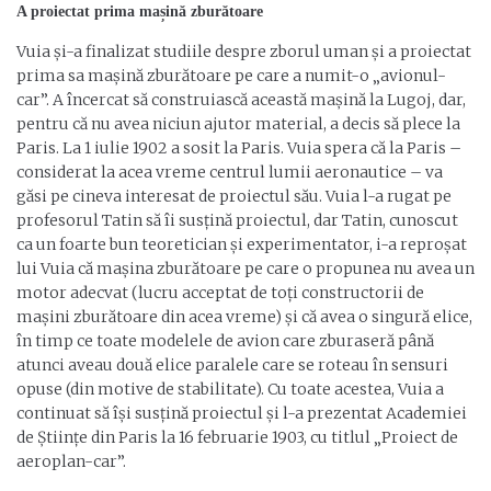
A proiectat prima mașină zburătoare
Vuia și-a finalizat studiile despre zborul uman și a proiectat
prima sa mașină zburătoare pe care a numit-o „avionul-
car”. A încercat să construiască această mașină la Lugoj, dar,
pentru că nu avea niciun ajutor material, a decis să plece la
Paris. La 1 iulie 1902 a sosit la Paris. Vuia spera că la Paris –
considerat la acea vreme centrul lumii aeronautice – va
găsi pe cineva interesat de proiectul său. Vuia l-a rugat pe
profesorul Tatin să îi susțină proiectul, dar Tatin, cunoscut
ca un foarte bun teoretician și experimentator, i-a reproșat
lui Vuia că mașina zburătoare pe care o propunea nu avea un
motor adecvat (lucru acceptat de toți constructorii de
mașini zburătoare din acea vreme) și că avea o singură elice,
în timp ce toate modelele de avion care zburaseră până
atunci aveau două elice paralele care se roteau în sensuri
opuse (din motive de stabilitate). Cu toate acestea, Vuia a
continuat să își susțină proiectul și l-a prezentat Academiei
de Științe din Paris la 16 februarie 1903, cu titlul „Proiect de
aeroplan-car”.