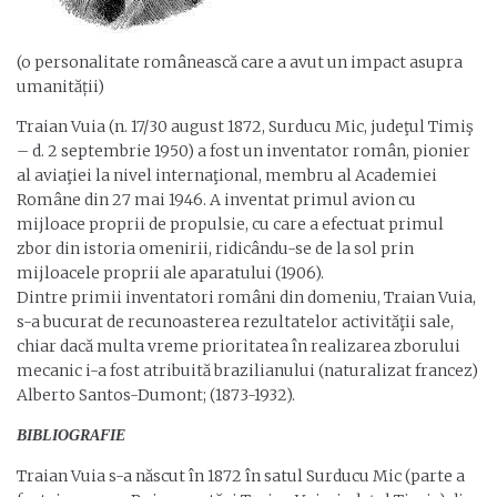
(o personalitate românească care a avut un impact asupra
umanității)
Traian Vuia (n. 17/30 august 1872, Surducu Mic, judeţul Timiş
– d. 2 septembrie 1950) a fost un inventator român, pionier
al aviaţiei la nivel internaţional, membru al Academiei
Române din 27 mai 1946. A inventat primul avion cu
mijloace proprii de propulsie, cu care a efectuat primul
zbor din istoria omenirii, ridicându-se de la sol prin
mijloacele proprii ale aparatului (1906).
Dintre primii inventatori români din domeniu, Traian Vuia,
s-a bucurat de recunoasterea rezultatelor activităţii sale,
chiar dacă multa vreme prioritatea în realizarea zborului
mecanic i-a fost atribuită brazilianului (naturalizat francez)
Alberto Santos-Dumont; (1873-1932).
BIBLIOGRAFIE
Traian Vuia s-a născut în 1872 în satul Surducu Mic (parte a