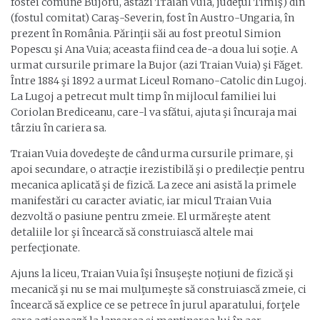
fostei comune Bujoru, astăzi Traian Vuia, judeţul Timiş) din
(fostul comitat) Caraş-Severin, fost în Austro-Ungaria, în
prezent în România. Părinţii săi au fost preotul Simion
Popescu şi Ana Vuia; aceasta fiind cea de-a doua lui soţie. A
urmat cursurile primare la Bujor (azi Traian Vuia) şi Făget.
Între 1884 şi 1892 a urmat Liceul Romano-Catolic din Lugoj.
La Lugoj a petrecut mult timp în mijlocul familiei lui
Coriolan Brediceanu, care-l va sfătui, ajuta şi încuraja mai
târziu în cariera sa.
Traian Vuia dovedeşte de când urma cursurile primare, şi
apoi secundare, o atracţie irezistibilă şi o predilecţie pentru
mecanica aplicată şi de fizică. La zece ani asistă la primele
manifestări cu caracter aviatic, iar micul Traian Vuia
dezvoltă o pasiune pentru zmeie. El urmăreşte atent
detaliile lor şi încearcă să construiască altele mai
perfecţionate.
Ajuns la liceu, Traian Vuia îşi însuşeşte noţiuni de fizică şi
mecanică şi nu se mai mulţumeşte să construiască zmeie, ci
încearcă să explice ce se petrece în jurul aparatului, forţele