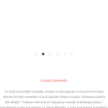
1
2
3
4
5
6
Cronici Juvenile
Ca ochii si urechiile societatii, cautam sa descoperim ce se petrece in lume,
dincolo de usile oamenilor si sa le spunem despre aceasta. Misiunea noastra
este simpla: “Cautam adevarul si-i ajutam pe oameni sa inteleaga lumea .”
Jurnalismul corect are puterea sa ofere cititorilor o viata mai bogata si implinita,