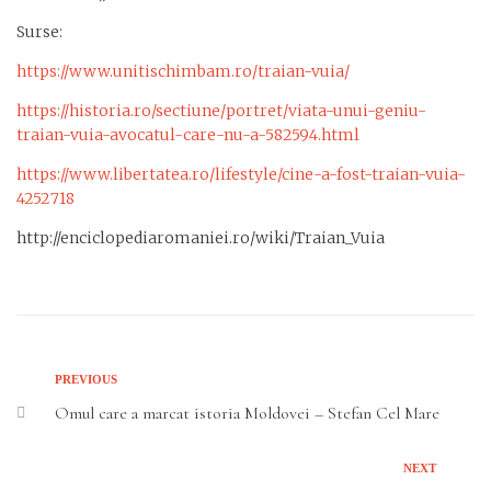
Surse:
https://www.unitischimbam.ro/traian-vuia/
https://historia.ro/sectiune/portret/viata-unui-geniu-
traian-vuia-avocatul-care-nu-a-582594.html
https://www.libertatea.ro/lifestyle/cine-a-fost-traian-vuia-
4252718
http://enciclopediaromaniei.ro/wiki/Traian_Vuia
PREVIOUS
Omul care a marcat istoria Moldovei – Stefan Cel Mare
NEXT