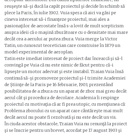
reuşeşte să-şi ducă la capăt proiectul şi decide în schimb să
plece la Paris, în iulie 1902. Vuia spera că aici va găsi pe
cineva interesat să-i finanţeze proiectul, mai ales a
pasionaţilor de aerostate însă s-a lovit de mult scepticism
asupra ideii că o maşină zburătoare cu o densitate mai mare
decât cea a aerului ar putea zbura. Vuia merge la Victor
Tatin, un cunoscut teoretician care construise în 1879 un
model experimental de aeroplan.
Tatin este imediat interesat de proiect dar încearcă şi să-l
convingă pe Vuia că nu este nimic de făcut pentru că-i
lipseşte un motor adecvat şi este instabil. Traian Vuia însă
continuă să-şi promoveze proiectul şi-l trimite Academiei
de Ştiinţe de la Paris pe 16 februarie, 1903, prezentând
posibilitatea de a zbura cu un aparat de zbor mai greu decât
aerul cât şi procedura de decolare. Academia îi respinge
proiectul cu motivaţia că ar fi prea utopic, cu menţiunea că:
Problema zborului cu un aparat care cântăreşte mai mult
decât aerul nu poate fi rezolvată şi nu este decât un vis.
În ciuda acestor obstacole, Traian Vuia nu renunţă la proiect
şi se înscrie pentru un brevet, acordat pe 17 august 1903 şi