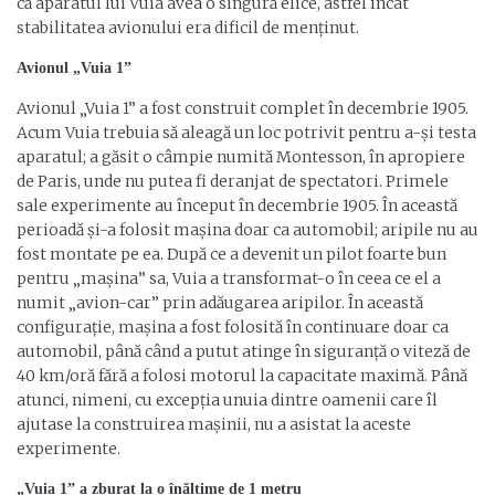
că aparatul lui Vuia avea o singură elice, astfel încât
stabilitatea avionului era dificil de menținut.
Avionul „Vuia 1”
Avionul „Vuia 1” a fost construit complet în decembrie 1905.
Acum Vuia trebuia să aleagă un loc potrivit pentru a-și testa
aparatul; a găsit o câmpie numită Montesson, în apropiere
de Paris, unde nu putea fi deranjat de spectatori. Primele
sale experimente au început în decembrie 1905. În această
perioadă și-a folosit mașina doar ca automobil; aripile nu au
fost montate pe ea. După ce a devenit un pilot foarte bun
pentru „mașina” sa, Vuia a transformat-o în ceea ce el a
numit „avion-car” prin adăugarea aripilor. În această
configurație, mașina a fost folosită în continuare doar ca
automobil, până când a putut atinge în siguranță o viteză de
40 km/oră fără a folosi motorul la capacitate maximă. Până
atunci, nimeni, cu excepția unuia dintre oamenii care îl
ajutase la construirea mașinii, nu a asistat la aceste
experimente.
„Vuia 1” a zburat la o înălțime de 1 metru