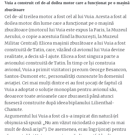
Vuia a construit cel de-al doilea motor care a funcționat pe o mașină
zburătoare
Cel de-al treilea motor a fost cel al lui Vuia. Acesta a fost al
doilea motor din lume care a funcționat pe o mașină
zburătoare (motorul lui Vuia este expus la Paris, la Muzeul
Aerului, o copie a acestuia fiind la București, la Muzeul
Militar Central). Elicea mașinii zburătoare a lui Vuia a fost
construită de Tatin, care, văzând că avionul lui Vuia devine
realitate, a decis să-l ajute. Elicea a fost singura parte a
avionului construită de Tatin. În timp ce își construia
avionul, Vuia a primit vizitatori precum George Besancon,
Santos-Dumont etc., personalități cunoscute în domeniul
aviației. Cei mai mulți dintre ei au fost șocați de faptul că
Vuia a adoptat o soluție monoplan pentru avionul său,
deoarece toate avioanele care zburaseră până atunci
fuseseră construite după ideea biplanului Lilienthal-
Chanute.
Argumentul lui Vuia a fost că s-a inspirat din natură (el
obișnuia să spună: „Nu am văzut niciodată o pasăre cu mai
mult de două aripi”). De asemenea, erau îngrijorați pentru