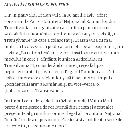
ACTIVITĂȚI SOCIALE ȘI POLITICE
Din iniţiativa lui Traian Vuia, la 30 aprilie 1918, a fost
constituit la Paris „Comitetul Naţional al Românilor din
Transilvania”, o organizaţie care milita pentru unirea
Ardealului cu România. Comitetul a editat şi o revistă, „La
Transylvanie”, la care a colaborat şi Traian Vuia cu mai
multe articole. Vuia a publicat articole, pe aceeaşi temă şi în
revista „La nation tchèque”. A fost însă foarte critic asupra
modului în care s-a înfăptuit unirea Ardealului cu
Transilvania[1], considerând o mare greşeală lipsa
negocierii unirii provinciei cu Regatul Român, care să fi
apărat interesele ardelenilor şi să fi permis cu timpul o
„occidentalizare” a României şi nu vice-versa, o
„balcanizare” a Transilvaniei.
În timpul celui de-al doilea război mondial Vuia a făcut
parte din mişcarea de rezistenţă din Franţa şi a fost ales
preşedinte al primului comitet legal al „Frontului Naţional
Român”, unde a depus o muncă asiduă şi a publicat o serie de
articole în „La Roumanie Libre”.