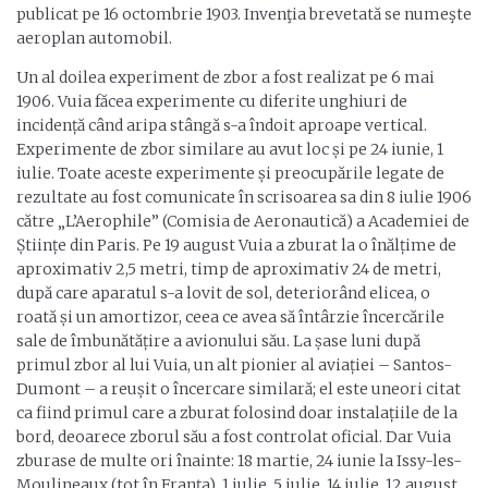
publicat pe 16 octombrie 1903. Invenţia brevetată se numeşte
aeroplan automobil.
Un al doilea experiment de zbor a fost realizat pe 6 mai
1906. Vuia făcea experimente cu diferite unghiuri de
incidență când aripa stângă s-a îndoit aproape vertical.
Experimente de zbor similare au avut loc și pe 24 iunie, 1
iulie. Toate aceste experimente și preocupările legate de
rezultate au fost comunicate în scrisoarea sa din 8 iulie 1906
către „L’Aerophile” (Comisia de Aeronautică) a Academiei de
Științe din Paris. Pe 19 august Vuia a zburat la o înălțime de
aproximativ 2,5 metri, timp de aproximativ 24 de metri,
după care aparatul s-a lovit de sol, deteriorând elicea, o
roată și un amortizor, ceea ce avea să întârzie încercările
sale de îmbunătățire a avionului său. La șase luni după
primul zbor al lui Vuia, un alt pionier al aviației – Santos-
Dumont – a reușit o încercare similară; el este uneori citat
ca fiind primul care a zburat folosind doar instalațiile de la
bord, deoarece zborul său a fost controlat oficial. Dar Vuia
zburase de multe ori înainte: 18 martie, 24 iunie la Issy-les-
Moulineaux (tot în Franța), 1 iulie, 5 iulie, 14 iulie, 12 august,