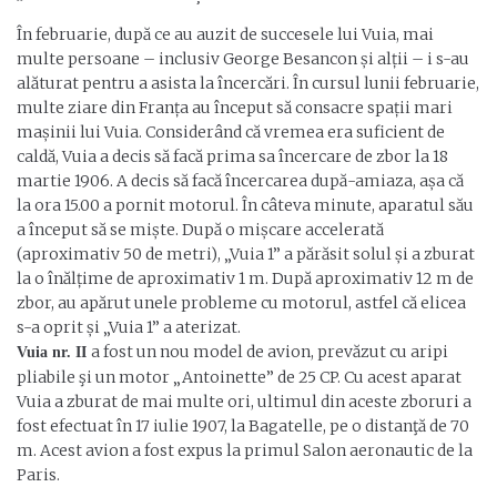
În februarie, după ce au auzit de succesele lui Vuia, mai
multe persoane – inclusiv George Besancon și alții – i s-au
alăturat pentru a asista la încercări. În cursul lunii februarie,
multe ziare din Franța au început să consacre spații mari
mașinii lui Vuia. Considerând că vremea era suficient de
caldă, Vuia a decis să facă prima sa încercare de zbor la 18
martie 1906. A decis să facă încercarea după-amiaza, așa că
la ora 15.00 a pornit motorul. În câteva minute, aparatul său
a început să se miște. După o mișcare accelerată
(aproximativ 50 de metri), „Vuia 1” a părăsit solul și a zburat
la o înălțime de aproximativ 1 m. După aproximativ 12 m de
zbor, au apărut unele probleme cu motorul, astfel că elicea
s-a oprit și „Vuia 1” a aterizat.
a fost un nou model de avion, prevăzut cu aripi
Vuia nr. II
pliabile şi un motor „Antoinette” de 25 CP. Cu acest aparat
Vuia a zburat de mai multe ori, ultimul din aceste zboruri a
fost efectuat în 17 iulie 1907, la Bagatelle, pe o distanţă de 70
m. Acest avion a fost expus la primul Salon aeronautic de la
Paris.