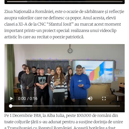
Ziua Națională a României, este o ocazie de sărbătoare și reflecție
asupra valorilor care ne definesc ca popor. Anul acesta, elevii
clasei a XI-A de la CNC “Sfantul Iosif” au marcat acest moment
important printr-un proiect special: realizarea unui videoclip
artistic în care au recitat o poezie patriotică.
Pe 1 Decembrie 1918, la Alba Iulia, peste 100.000 de români din
toate colțurile țării s-au adunat pentru a susține dorința de unire
a Transilvaniei cu Regatul României. Această hotărâre a fost