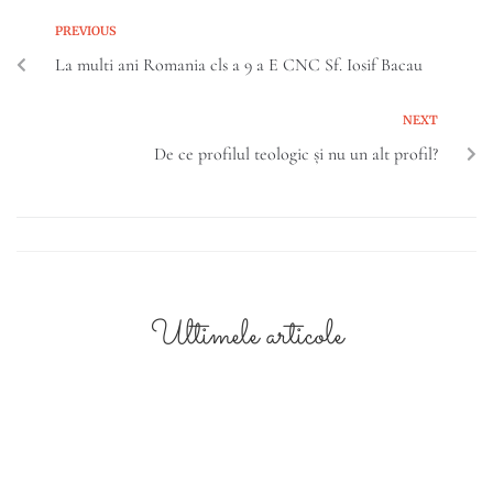
PREVIOUS
La multi ani Romania cls a 9 a E CNC Sf. Iosif Bacau
NEXT
De ce profilul teologic și nu un alt profil?
Ultimele articole