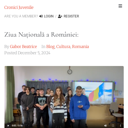
Cronici Juvenile
ARE YOU A MEMBER?
LOGIN
/
REGISTER
Ziua Națională a României:
By
Gabor Beatrice
In
Blog
,
Cultura
,
Romania
Posted
December 5, 2024