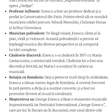
mai cunoscute lucrări se numără „Rapsodia Română” și
opera „Oedipe”.
Profesor influent:
Enescu a fost un profesor dedicat și a
predat la Conservatorul din Paris. Printre elevii săi se numără
muzicieni celebri precum Yehudi Menuhin, Christian Ferras
și Arthur Grumiaux.
Muzician polivalent:
Pe lângă vioară, Enescu cânta și la
pian, violă și violoncel. Această polivalență i-a permis să
înțeleagă muzica din diverse perspective și să compună
lucrări complexe.
Căsătorie discretă:
Enescu s-a căsătorit în 1937 cu Maria
Cantacuzino, o aristocrată română. Căsătoria lor a fost una
discretă și fericită, iar Maria l-a susținut în cariera sa
muzicală.
Relația cu România:
Deși a petrecut mult timp în străinătate,
Enescu a rămas mereu legat de România. A revenit frecvent
în țară pentru a dirija și a susține concerte, și a fost un
promotor fervent al muzicii românești.
Moștenirea sa:
George Enescu a lăsat o moștenire muzicală
impresionantă, iar Festivalul Internațional „George Enescu”,
care are loc în fiecare an în București, este unul dintre cele