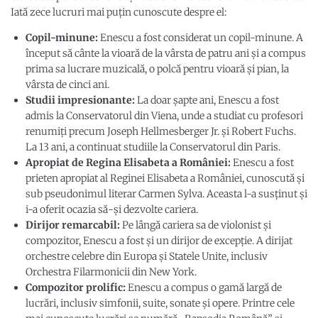
Iată zece lucruri mai puțin cunoscute despre el:
Copil-minune:
Enescu a fost considerat un copil-minune. A
început să cânte la vioară de la vârsta de patru ani și a compus
prima sa lucrare muzicală, o polcă pentru vioară și pian, la
vârsta de cinci ani.
Studii impresionante:
La doar șapte ani, Enescu a fost
admis la Conservatorul din Viena, unde a studiat cu profesori
renumiți precum Joseph Hellmesberger Jr. și Robert Fuchs.
La 13 ani, a continuat studiile la Conservatorul din Paris.
Apropiat de Regina Elisabeta a României:
Enescu a fost
prieten apropiat al Reginei Elisabeta a României, cunoscută și
sub pseudonimul literar Carmen Sylva. Aceasta l-a susținut și
i-a oferit ocazia să-și dezvolte cariera.
Dirijor remarcabil:
Pe lângă cariera sa de violonist și
compozitor, Enescu a fost și un dirijor de excepție. A dirijat
orchestre celebre din Europa și Statele Unite, inclusiv
Orchestra Filarmonicii din New York.
Compozitor prolific:
Enescu a compus o gamă largă de
lucrări, inclusiv simfonii, suite, sonate și opere. Printre cele