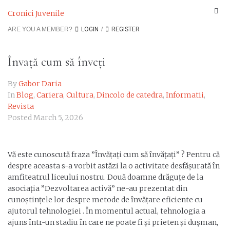
Cronici Juvenile
ARE YOU A MEMBER?
LOGIN
/
REGISTER
Învață cum să înveți
By
Gabor Daria
In
Blog
,
Cariera
,
Cultura
,
Dincolo de catedra
,
Informatii
,
Revista
Posted
March 5, 2026
Vă este cunoscută fraza ”Învățați cum să învățați” ? Pentru că
despre aceasta s-a vorbit astăzi la o activitate desfășurată în
amfiteatrul liceului nostru. Două doamne drăguțe de la
asociația ”Dezvoltarea activă” ne-au prezentat din
cunoștințele lor despre metode de învățare eficiente cu
ajutorul tehnologiei . În momentul actual, tehnologia a
ajuns într-un stadiu în care ne poate fi și prieten și dușman,