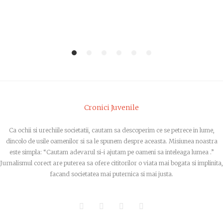
1
2
3
4
5
6
Cronici Juvenile
Ca ochii si urechiile societatii, cautam sa descoperim ce se petrece in lume,
dincolo de usile oamenilor si sa le spunem despre aceasta. Misiunea noastra
este simpla: “Cautam adevarul si-i ajutam pe oameni sa inteleaga lumea .”
Jurnalismul corect are puterea sa ofere cititorilor o viata mai bogata si implinita,
facand societatea mai puternica si mai justa.