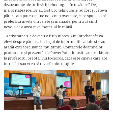
dezavantaje ale utilizării tehnologiei în învățare”. Deși
majoritatea ideilor au fost pro tehnologie, au fost și câteva
păreri, am putea spune noi, controversate, care spuneau că
preferă să învețe din caiete și manuale, pentru că simt
nevoia de a avea ceva material în mână.
Activitatea s-a dovedit a fi un succes. Am întrebat câțiva
elevi despre părerea lor legat de informațiile aflate și s-au
aratăt extraordinar de mulțumiți. Contactele doamnelor
profesoare și prezentările PowerPoint folosite au fost lăsate
la profesorul preot Liviu Focioroș, dacă este cineva care are
întrebări sau vrea să revadă informațiile.