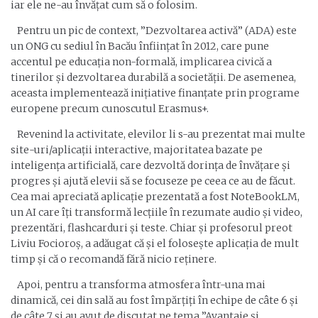
iar ele ne-au învățat cum să o folosim.
Pentru un pic de context, ”Dezvoltarea activă” (ADA) este
un ONG cu sediul în Bacău înființat în 2012, care pune
accentul pe educația non-formală, implicarea civică a
tinerilor și dezvoltarea durabilă a societății. De asemenea,
aceasta implementează inițiative finanțate prin programe
europene precum cunoscutul Erasmus+.
Revenind la activitate, elevilor li s-au prezentat mai multe
site-uri/aplicații interactive, majoritatea bazate pe
inteligența artificială, care dezvoltă dorința de învățare și
progres și ajută elevii să se focuseze pe ceea ce au de făcut.
Cea mai apreciată aplicație prezentată a fost NoteBookLM,
un AI care îți transformă lecțiile în rezumate audio și video,
prezentări, flashcarduri și teste. Chiar și profesorul preot
Liviu Focioroș, a adăugat că și el folosește aplicația de mult
timp și că o recomandă fără nicio reținere.
Apoi, pentru a transforma atmosfera într-una mai
dinamică, cei din sală au fost împărțiți în echipe de câte 6 și
de câte 7 și au avut de discutat pe tema ”Avantaje și