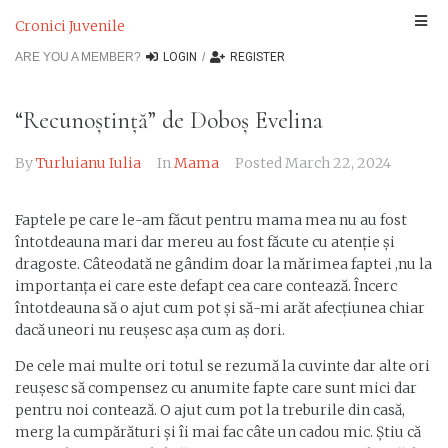
Cronici Juvenile
ARE YOU A MEMBER?
LOGIN
/
REGISTER
“Recunoștință” de Doboș Evelina
By
Turluianu Iulia
In
Mama
Posted
March 22, 2024
Faptele pe care le-am făcut pentru mama mea nu au fost
întotdeauna mari dar mereu au fost făcute cu atenție și
dragoste. Câteodată ne gândim doar la mărimea faptei ,nu la
importanța ei care este defapt cea care contează. Încerc
întotdeauna să o ajut cum pot și să-mi arăt afecțiunea chiar
dacă uneori nu reușesc așa cum aș dori.
De cele mai multe ori totul se rezumă la cuvinte dar alte ori
reușesc să compensez cu anumite fapte care sunt mici dar
pentru noi contează. O ajut cum pot la treburile din casă,
merg la cumpărături și îi mai fac câte un cadou mic. Știu că