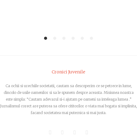
1
2
3
4
5
6
Cronici Juvenile
Ca ochii si urechiile societatii, cautam sa descoperim ce se petrece in lume,
dincolo de usile oamenilor si sa le spunem despre aceasta. Misiunea noastra
este simpla: “Cautam adevarul si-i ajutam pe oameni sa inteleaga lumea .”
Jurnalismul corect are puterea sa ofere cititorilor o viata mai bogata si implinita,
facand societatea mai puternica si mai justa.