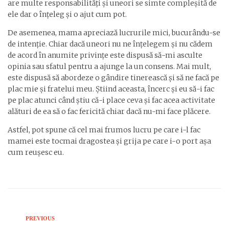
are multe responsabilități și uneori se simte compleșită de
ele dar o înțeleg și o ajut cum pot.
De asemenea, mama apreciază lucrurile mici, bucurându-se
de intenție. Chiar dacă uneori nu ne înțelegem și nu cădem
de acord în anumite privințe este dispusă să-mi asculte
opinia sau sfatul pentru a ajunge la un consens. Mai mult,
este dispusă să abordeze o gândire tinerească și să ne facă pe
plac mie și fratelui meu. Știind aceasta, încerc și eu să-i fac
pe plac atunci când știu că-i place ceva și fac acea activitate
alături de ea să o fac fericită chiar dacă nu-mi face plăcere.
Astfel, pot spune că cel mai frumos lucru pe care i-l fac
mamei este tocmai dragostea și grija pe care i-o port așa
cum reușesc eu.
PREVIOUS