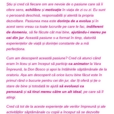
Știu și cred că fiecare om are nevoie de o pasiune care să îi
ofere sens,
echilibru
și
motivație
în viața de zi cu zi. Eu sunt
o persoană deschisă, responsabilă și atentă la propria
dezvoltare. Pasiunea mea este
dorința de a evolua
și în
acest sens vreau ca toate lucrurile pe care le fac,
indiferent
de domeniu
, să fie făcute cât mai bine,
ajutându-i mereu pe
cei din jur
. Această pasiune s-a format în timp, datorită
experiențelor de viață și dorinței constante de a mă
perfecționa.
Cum am descoperit această pasiune? Cred că atunci când
eram în liceu și am început să particip
ca animator
la Vara
Împreună, la Don Bosco și apoi la întâlnirile săptămânale de la
oratoriu. Așa am descoperit că orice lucru bine făcut este în
primul rând o bucurie pentru cei din jur, dar îți oferă și ție o
stare de bine și totodată te ajută
să evoluezi ca
persoană
și
să tinzi mereu către un alt ideal
, pe care să îl
atingi.
Cred că tot de la aceste experiențe ale verilor împreună și ale
activităților săptămânale cu copiii a început să se dezvolte