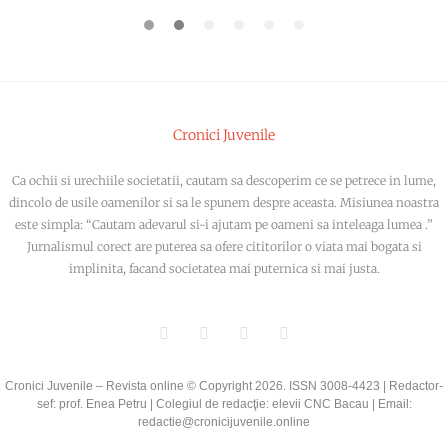
1
2
3
4
5
6
Cronici Juvenile
Ca ochii si urechiile societatii, cautam sa descoperim ce se petrece in lume,
dincolo de usile oamenilor si sa le spunem despre aceasta. Misiunea noastra
este simpla: “Cautam adevarul si-i ajutam pe oameni sa inteleaga lumea .”
Jurnalismul corect are puterea sa ofere cititorilor o viata mai bogata si
implinita, facand societatea mai puternica si mai justa.
Cronici Juvenile – Revista online © Copyright
2026
. ISSN 3008-4423 | Redactor-
sef: prof. Enea Petru | Colegiul de redacţie: elevii CNC Bacau | Email:
redactie@cronicijuvenile.online