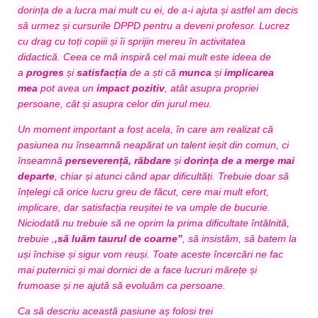
dorința de a lucra mai mult cu ei, de a-i ajuta și astfel am decis
să urmez și cursurile DPPD pentru a deveni profesor. Lucrez
cu drag cu toți copiii și îi sprijin mereu în activitatea
didactică.
Ceea ce mă inspiră cel mai mult este ideea de
a
progres
și
satisfacția
de a ști că
munca
și
implicarea
mea
pot avea un
impact pozitiv
, atât asupra propriei
persoane, cât și asupra celor din jurul meu.
Un moment important a fost acela, în care am realizat că
pasiunea nu înseamnă neapărat un talent ieșit din comun, ci
înseamnă
perseverență, răbdare
și
dorința de a merge mai
departe
, chiar și atunci când apar dificultăți. Trebuie doar să
înțelegi că orice lucru greu de făcut, cere mai mult efort,
implicare, dar satisfacția reușitei te va umple de bucurie.
Niciodată nu trebuie să ne oprim la prima dificultate întâlnită,
trebuie ,
,să luăm taurul de coarne”
, să insistăm, să batem la
uși închise și sigur vom reuși. Toate aceste încercări ne fac
mai puternici și mai dornici de a face lucruri mărețe și
frumoase și ne ajută să evoluăm ca persoane.
Ca să descriu această pasiune aș folosi trei