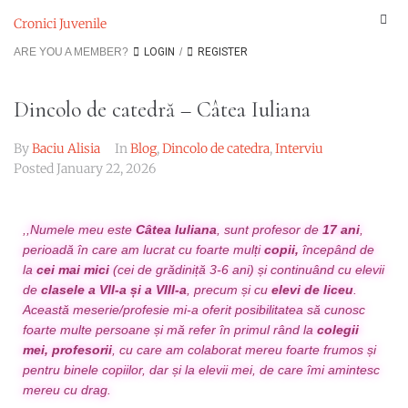
Cronici Juvenile
ARE YOU A MEMBER?
LOGIN
/
REGISTER
Dincolo de catedră – Câtea Iuliana
By
Baciu Alisia
In
Blog
,
Dincolo de catedra
,
Interviu
Posted
January 22, 2026
,,Numele meu este
Câtea Iuliana
, sunt profesor de
17 ani
,
perioadă în care am lucrat cu foarte mulți
copii,
începând de
la
cei mai mici
(cei de grădiniță 3-6 ani) și continuând cu elevii
de
clasele a VII-a și a VIII-a
, precum și cu
elevi de liceu
.
Această meserie/profesie mi-a oferit posibilitatea să cunosc
foarte multe persoane și mă refer în primul rând la
colegii
mei, profesorii
, cu care am colaborat mereu foarte frumos și
pentru binele copiilor, dar și la elevii mei, de care îmi amintesc
mereu cu drag.