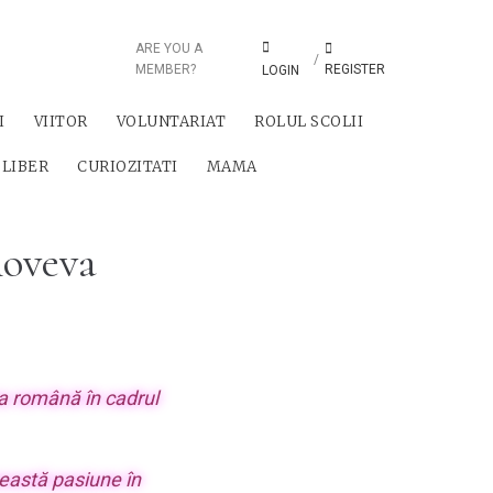
ARE YOU A
/
MEMBER?
REGISTER
LOGIN
I
VIITOR
VOLUNTARIAT
ROLUL SCOLII
 LIBER
CURIOZITATI
MAMA
noveva
ra română în cadrul
eastă pasiune în