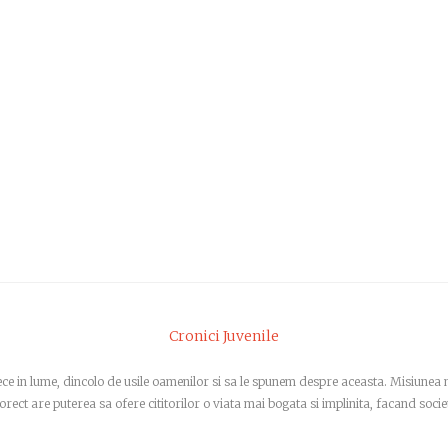
Cronici Juvenile
trece in lume, dincolo de usile oamenilor si sa le spunem despre aceasta. Misiune
orect are puterea sa ofere cititorilor o viata mai bogata si implinita, facand socie