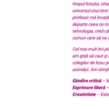
timpul liceului, ch
universul unui text l
profesor mă învață
departe ceea ce mă 
tehnologia, cred că
comun care să ne 
Cel mai mult îmi p
am grijă să caut și 
colegilor de liceu 
asimilez. Am simțit
Gândire critică
– Mă
Exprimare liberă
– 
Creativitate
– Este