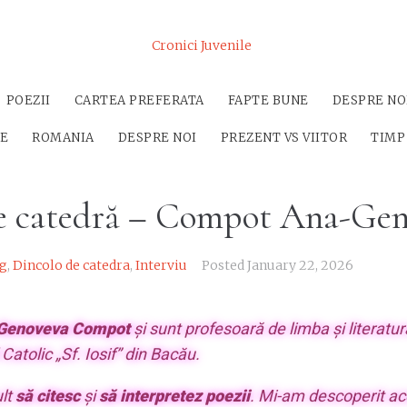
Cronici Juvenile
POEZII
CARTEA PREFERATA
FAPTE BUNE
DESPRE NO
SE
ROMANIA
DESPRE NOI
PREZENT VS VIITOR
TIMP
e catedră – Compot Ana-Ge
g
,
Dincolo de catedra
,
Interviu
Posted
January 22, 2026
Genoveva Compot
și sunt profesoară de limba și literatu
Catolic „Sf. Iosif” din Bacău.
ult
să citesc
și
să interpretez poezii
. Mi-am descoperit ac