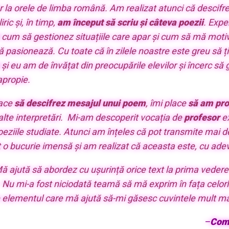
iar la orele de limba română. Am realizat atunci că descif
iric și, în timp,
am început să scriu și câteva poezii
. Expe
 cum să gestionez situațiile care apar și cum să mă moti
pasionează. Cu toate că în zilele noastre este greu să ți
 și eu am de învățat din preocupările elevilor și încerc s
apropie.
lace
să descifrez mesajul unui poem
, îmi place
să am pro
alte interpretări.
Mi-am descoperit vocația de
profesor
ex
poeziile studiate. Atunci am înțeles că pot transmite mai 
 o bucurie imensă și am realizat că aceasta este, cu ade
 ajută să abordez cu ușurință orice text la prima vedere
Nu mi-a fost niciodată teamă să mă exprim în fața celorla
 elementul care mă ajută să-mi găsesc cuvintele mult mai 
–
Com