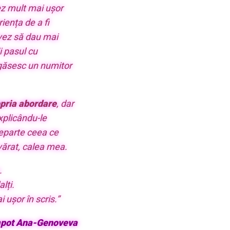
rez mult mai ușor
riența de a fi
vez să dau mai
i pasul cu
ă găsesc un numitor
pria abordare
, dar
plicându-le
departe ceea ce
vărat, calea mea.
.
lți.
ușor în scris.”
pot Ana-Genoveva