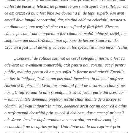
au fost de bucurie, felicitările primite le-am simțit spuse din suflet, iar tot
ce am crezut că nu a fost bine s-a dovedit a fi, de fapt, superb. Am avut
emoții de-a lungul concertului, dar, simțind căldura celorlalți, acestea s-
au diminuat și am reușit să cânt cu tot sufletul și fără frică. Fiecare
cântec pe care l-am interpretat a fost cântat cu multă iubire și, astfel, am
simțit cum am adus Crăciunul mai aproape de fiecare. Concertul de
Crăciun a fost unul de vis și va avea un loc special în inima mea.” (Iulia)
,,Concertul de colinde susținut de corul colegiului nostru a fost cu
adevărat un eveniment memorabil, atât pentru noi, coriștii, cât și pentru
public, mai ales pentru că am pus suflet în fiecare notă atinsă. Emoțiile
au fost la înălțime, însă ne-am pus toată încrederea în domnul profesor
Adrian și în părintele Liviu, iar rezultatul final ne-a surprins chiar și pe
noi. „Uitați-vă unii la alții și mulțumiți-vă că faceți parte din acest cor”
– sunt cuvintele domnului profesor, rostite chiar înainte de a începe să
cântăm. Mi s-au întipărit în minte, deoarece acest cor nu doar că a atins
o performanță deosebită prin muncă și dedicare, dar a creat și prietenii
adevărate. Imediat după terminarea concertului, un val de emoții și
recunoștință ne-a cuprins pe toți. Unii dintre noi le-am exprimat prin