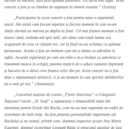
lacrimi de bucurie, alții prin aplauze puternice. Un lucru este sigur: acest
concert a fost și va rămâne de neprețuit în inimile noastre.
”
(Letiția)
,,Participarea la acest concert a fost pentru mine o experiență
unică. Am simțit cum fiecare repetiție și fiecare moment în care m-am
simțit obosită au meritat pe deplin la final. Cel mai frumos moment a fost
atunci când, uitându-mă spre sală, am văzut cum toată lumea era
acaparată de ceea ce cântam noi, iar la final ne-au aclamat cu aplauze
furtunoase. Acesta a fost un moment care mi-a rămas cu adevărat în
suflet. Această experiență pe care am trăit-o m-a învățat cu adevărat ce
înseamnă munca în echipă, puterea muzicii de a aduce oamenii împreună
și bucuria de a dărui ceva frumos celor din jur. Acest concert nu a fost
doar o reprezentație artistică, ci și un moment în care spiritul sărbătorilor
ne-a unit pe toți.
” (Anastasia)
,,Concertul susținut de corala „Flores Amicitiae” a Colegiului
Național Catolic „Sf. Iosif” a reprezentat o remarcabilă ieșire din
anonimat pentru liceele din Bacău, care nu au mai organizat un astfel de
eveniment de mult timp. Au fost prezente personalități importante ale
Bacăului și nu numai, printre care: doamna inspector școlar Ana Maria
Egarmin, domnul viceprimar Leonard Bulai și episcopul auxiliar de Iași,