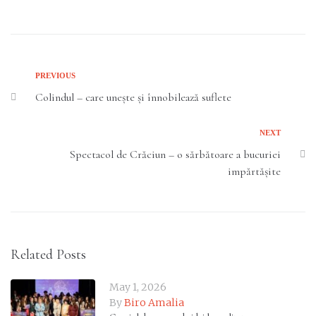
PREVIOUS
Colindul – care unește și înnobilează suflete
NEXT
Spectacol de Crăciun – o sărbătoare a bucuriei
impărtășite
Related Posts
May 1, 2026
By
Biro Amalia