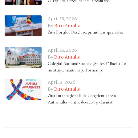
Curajul de a crea: de idei la realitate
April 18, 2026
By
Biro Amalia
Ziua Porților Deschise: primul pas spre viitor
April 16, 2026
By
Biro Amalia
Colegiul Național Catolic „Sf. Iosif” Bacău – o
instituție, viziuni și performanțe
April 2, 2026
By
Biro Amalia
Ziua Internațională de Conștientizare a
Autismului – între deosebit și obișnuit