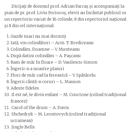
Dirijați de domnul prof. Adrian Farcaș și acompaniați la
pian de pr. prof. Liviu Focioroș, elevii au încântat publicul cu
un repertoriu variat de 16 colinde, 8 din repertoriul național
și 8 din cel internațional:
Gazde mari nu mai dormiți
Iată, vin colindători – Arm. T. Brediceanu
Colindăm, Doamne – V. Munteanu
După datini colindăm – A. Pașcanu
Ram de măr în floare – D. Vasilescu-Simon
Îngerii-n a noastre plaiuri
Flori de măr cad la fereastră – V. Spătărelu
Îngerii cântă-n coruri – L. Masson
Adeste fideles
Il est né, le divin enfant – M. Courtone (colind tradițional
francez)
Carol of the drum – A. Davis
Shchedryk – M. Leontovych (colind tradițional
ucrainean)
Jingle Bells