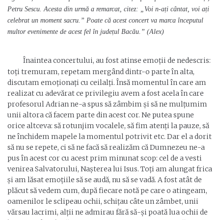
Petru Sescu. Acesta din urmă a remarcat, citez: „Voi n-ați cântat, voi ați
celebrat un moment sacru.” Poate că acest concert va marca începutul
multor evenimente de acest fel în județul Bacău.” (Alex)
Înaintea concertului, au fost atinse emoții de nedescris:
toți tremuram, repetam mergând dintr-o parte în alta,
discutam emoționați cu ceilalți. Însă momentul în care am
realizat cu adevărat ce privilegiu avem a fost acela în care
profesorul Adrian ne-a spus să zâmbim și să ne mulțumim
unii altora că facem parte din acest cor. Ne putea spune
orice altceva: să rotunjim vocalele, să fim atenți la pauze, să
ne închidem mapele la momentul potrivit etc. Dar el a dorit
să nu se repete, ci să ne facă să realizăm că Dumnezeu ne-a
pus în acest cor cu acest prim minunat scop: cel de a vesti
venirea Salvatorului, Nașterea lui Isus. Toți am alungat frica
și am lăsat emoțiile să se audă, nu să se vadă. A fost atât de
plăcut să vedem cum, după fiecare notă pe care o atingeam,
oamenilor le sclipeau ochii, schițau câte un zâmbet, unii
vărsau lacrimi, alții ne admirau fără să-și poată lua ochii de