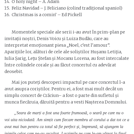
O holy night – A. Adam
Feliz Navidad – J. Feliciano (colind tradițional spaniol)
Christmas is a comin’ – Ed Pickell
Momentele speciale ale serii i-au avut în prim-plan pe
invitații noștri, Denis Voicu și Luiza Budău, care au
interpretat emoționant piesa „Noel, c’est l’amour”.
Aparițiile lor, alături de cele ale soliștilor Hușanu Letiția,
Iulia Șarig, Lețu Ștefan și Mocanu Lorena, au fost intercalate
între colindele corale și au făcut concertul cu adevărat
deosebit.
Mai jos puteți descoperi impactul pe care concertul l-a
avut asupra coriștilor. Pentru ei, a fost mai mult decât un
simplu concert de Crăciun– a fost o parte din sufletul și
munca fiecăruia, dăruită pentru a vesti Nașterea Domnului.
„Seara de marți a fost una foarte frumoasă, o seară pe care nu o
voi uita niciodată. Am simțit cum fiecare membru al corului a dat tot ce a
avut mai bun pentru ca totul să fie perfect și, împreună, să ajungem la
inimile celor care ne-au ascultat. Lacrimile pe care le-am vărsat la final