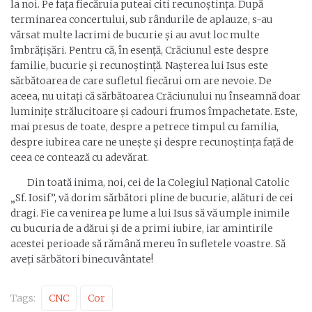
la noi. Pe fața fiecăruia puteai citi recunoștința. După
terminarea concertului, sub rândurile de aplauze, s-au
vărsat multe lacrimi de bucurie și au avut loc multe
îmbrățișări. Pentru că, în esență, Crăciunul este despre
familie, bucurie și recunoștință. Nașterea lui Isus este
sărbătoarea de care sufletul fiecărui om are nevoie. De
aceea, nu uitați că sărbătoarea Crăciunului nu înseamnă doar
luminițe strălucitoare și cadouri frumos împachetate. Este,
mai presus de toate, despre a petrece timpul cu familia,
despre iubirea care ne unește și despre recunoștința față de
ceea ce contează cu adevărat.
Din toată inima, noi, cei de la Colegiul Național Catolic
„Sf. Iosif”, vă dorim sărbători pline de bucurie, alături de cei
dragi. Fie ca venirea pe lume a lui Isus să vă umple inimile
cu bucuria de a dărui și de a primi iubire, iar amintirile
acestei perioade să rămână mereu în sufletele voastre. Să
aveți sărbători binecuvântate!
Tags:
CNC
Cor