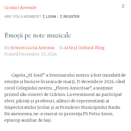
Cronici Juvenile
ARE YOU A MEMBER?
LOGIN
/
REGISTER
Emoții pe note muzicale
By
Jicmon Lucia Antonia
In
Artă și Cultură
,
Blog
Posted
December 23, 2024
Capela „Sf. Iosif” a Seminarului nostru a fost inundată de
emoție și bucurie în seara de marți, 17 decembrie 2024, când
corul Colegiului nostru, „Flores Amicitiae”, a susținut
primul său concert de Crăciun. La eveniment au participat
elevi, părinți și profesori, alături de reprezentanți ai
Inspectoratului Școlar și ai Primăriei Municipiului Bacău.
De asemenea, ne-a onorat cu prezența PS Petru Sescu,
episcop auxiliar de Iași.