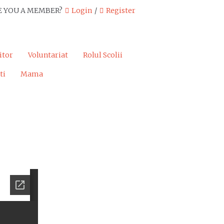
E YOU A MEMBER?
Login
/
Register
itor
Voluntariat
Rolul Scolii
ti
Mama