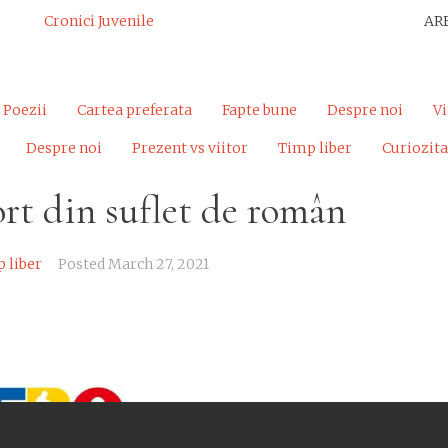
Cronici Juvenile
AR
Poezii
Cartea preferata
Fapte bune
Despre noi
Vi
Despre noi
Prezent vs viitor
Timp liber
Curiozita
t din suflet de român
 liber
Posted
March 27, 2021