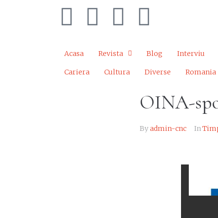
Acasa
Revista
Blog
Interviu
Cariera
Cultura
Diverse
Romania
OINA-spor
By
admin-cnc
In
Timp